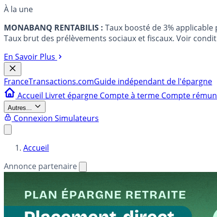
À la une
MONABANQ RENTABILIS :
Taux boosté de 3% applicable
Taux brut des prélèvements sociaux et fiscaux. Voir conditi
En Savoir Plus
France
Transactions.com
Guide indépendant de l'épargne
Accueil
Livret épargne
Compte à terme
Compte rému
Autres...
Connexion
Simulateurs
Accueil
Annonce partenaire