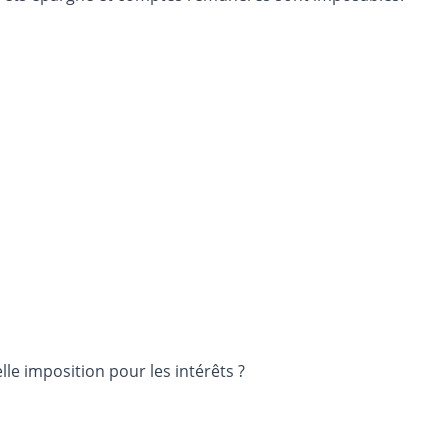
nier en France, les comptes des dépôts à vue détenus par les particuliers peuvent être rémunérés. Quelle imposition pour les intérêts ?