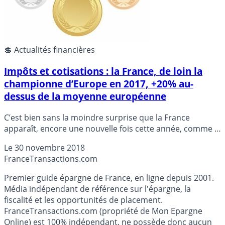
💲 Actualités financières
Impôts et cotisations : la France, de loin la
championne d’Europe en 2017, +20% au-
dessus de la moyenne européenne
C’est bien sans la moindre surprise que la France
apparaît, encore une nouvelle fois cette année, comme la
championne d’Europe pour les impôts et cotisations
Le
30 novembre 2018
sociales cumulés. Les recettes fiscales, englobant impôts
France
Transactions.com
et cotisations, représentaient en France 48,4 % du PIB en
2017, soit le ratio le plus élevé de l’Union européenne. La
Premier guide épargne de France, en ligne depuis 2001.
moyenne en Europe est de 40,2 %.
Média indépendant de référence sur l'épargne, la
fiscalité et les opportunités de placement.
FranceTransactions.com (propriété de Mon Epargne
Online) est 100% indépendant, ne possède donc aucun