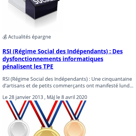
💰 Actualités épargne
RSI (Régime Social des Indépendants) : Des
dysfonctionnements informatiques
pénalisent les TPE
RSI (Régime Social des Indépendants) : Une cinquantaine
d’artisans et de petits commerçants ont manifesté lundi
devant le siège du Régime social des indépendants (RSI),
Le
28 janvier 2013
, MàJ le
8 avril 2020
à la Plaine-Saint-Denis (Seine-Saint-Denis), en cause : les
dysfonctionnements du système informatique du RSI.