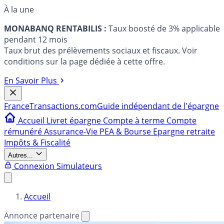
À la une
MONABANQ RENTABILIS :
Taux boosté de 3% applicable
pendant 12 mois
Taux brut des prélèvements sociaux et fiscaux. Voir
conditions sur la page dédiée à cette offre.
En Savoir Plus
France
Transactions.com
Guide indépendant de l'épargne
Accueil
Livret épargne
Compte à terme
Compte
rémunéré
Assurance-Vie
PEA & Bourse
Epargne retraite
Impôts & Fiscalité
Autres...
Connexion
Simulateurs
Accueil
Annonce partenaire