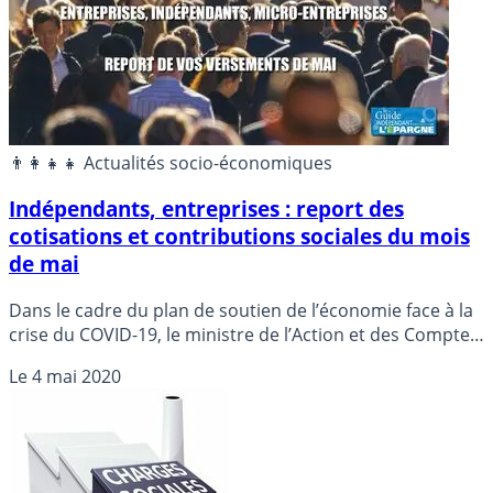
👨‍👩‍👧‍👧 Actualités socio-économiques
Indépendants, entreprises : report des
cotisations et contributions sociales du mois
de mai
Dans le cadre du plan de soutien de l’économie face à la
crise du COVID-19, le ministre de l’Action et des Comptes
publics Gérald DARMANIN a décidé de reconduire en mai
Le
4 mai 2020
les mesures de report des cotisations et contributions
sociales décidées au mois de mars et avril, pour
l’ensemble des entreprises et des indépendants qui en
ont besoin.