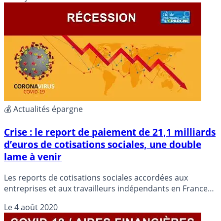
💰 Actualités épargne
Crise : le report de paiement de 21,1 milliards
d’euros de cotisations sociales, une double
lame à venir
Les reports de cotisations sociales accordées aux
entreprises et aux travailleurs indépendants en France
depuis le début de la crise sanitaire s’élèvent 21,1
Le
4 août 2020
milliards d’euros, a rapporté mardi l’Urssaf. Des charges