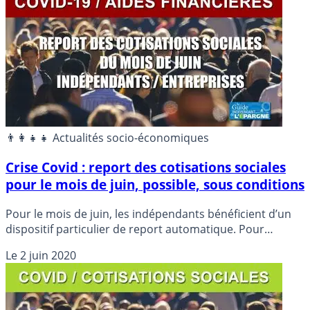
qu’il faudra bien payer un jour...
👨‍👩‍👧‍👧 Actualités socio-économiques
Crise Covid : report des cotisations sociales
pour le mois de juin, possible, sous conditions
Pour le mois de juin, les indépendants bénéficient d’un
dispositif particulier de report automatique. Pour
entreprises du régime général et du régime agricole, les
Le
2 juin 2020
les possibilités de report du paiement des cotisations
sociales sont également adaptées.