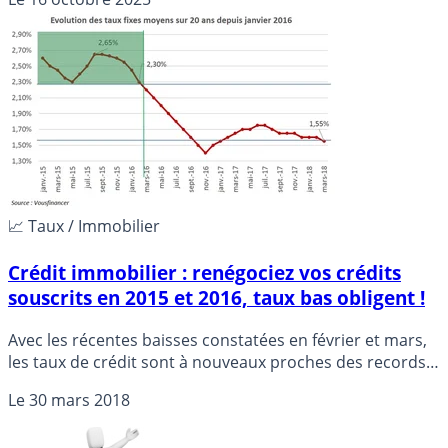
un bonne raison...
📈 Taux / Immobilier
Crédit immobilier : renégociez vos crédits
souscrits en 2015 et 2016, taux bas obligent !
Avec les récentes baisses constatées en février et mars,
les taux de crédit sont à nouveaux proches des records
de fin 2016. Les courtiers, à l’instar de VousFinancer,
Le
30 mars 2018
constate un afflux de nouvelles demandes de
renégociations de crédits immobiliers.