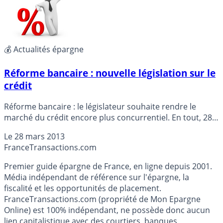
💰 Actualités épargne
Réforme bancaire : nouvelle législation sur le
crédit
Réforme bancaire : le législateur souhaite rendre le
marché du crédit encore plus concurrentiel. En tout, 28
amendements sont en pourparlers. Voici les deux
Le
28 mars 2013
mesures les plus importantes pour le particulier...
France
Transactions.com
Premier guide épargne de France, en ligne depuis 2001.
Média indépendant de référence sur l'épargne, la
fiscalité et les opportunités de placement.
FranceTransactions.com (propriété de Mon Epargne
Online) est 100% indépendant, ne possède donc aucun
lien capitalistique avec des courtiers, banques,