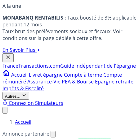
À la une
MONABANQ RENTABILIS :
Taux boosté de 3% applicable
pendant 12 mois
Taux brut des prélèvements sociaux et fiscaux. Voir
conditions sur la page dédiée à cette offre.
En Savoir Plus
France
Transactions.com
Guide indépendant de l'épargne
Accueil
Livret épargne
Compte à terme
Compte
rémunéré
Assurance-Vie
PEA & Bourse
Epargne retraite
Impôts & Fiscalité
Autres...
Connexion
Simulateurs
Accueil
Annonce partenaire