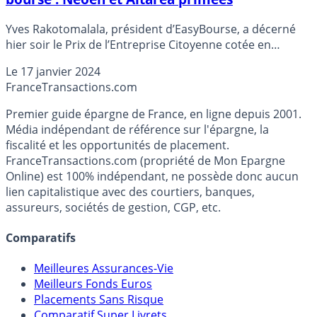
Yves Rakotomalala, président d’EasyBourse, a décerné
hier soir le Prix de l’Entreprise Citoyenne cotée en
Bourse aux sociétés Neoen et Altarea pour leurs
Le
17 janvier 2024
engagements environnementaux, sociétaux et
France
Transactions.com
territoriaux.
Premier guide épargne de France, en ligne depuis 2001.
Média indépendant de référence sur l'épargne, la
fiscalité et les opportunités de placement.
FranceTransactions.com (propriété de Mon Epargne
Online) est 100% indépendant, ne possède donc aucun
lien capitalistique avec des courtiers, banques,
assureurs, sociétés de gestion, CGP, etc.
Comparatifs
Meilleures Assurances-Vie
Meilleurs Fonds Euros
Placements Sans Risque
Comparatif Super Livrets