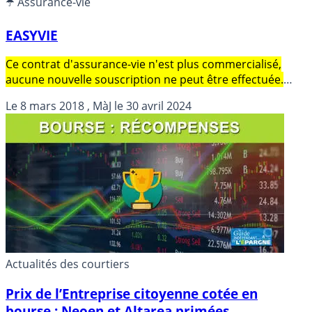
☂️ Assurance-vie
EASYVIE
Ce contrat d'assurance-vie n'est plus commercialisé,
aucune nouvelle souscription ne peut être effectuée.
Contrat d'assurance-vie EasyVie, assuré par CNP
Le
8 mars 2018
, MàJ le
30 avril 2024
ASSURANCES, distribué par EASYBOURSE. Rendement
publié du fonds en euros en 2023 de 2.400% (Soit 1.987%
NET des prélèvements sociaux et des frais de gestion).
Actualités des courtiers
Prix de l’Entreprise citoyenne c​o​tée en
bourse : Neoen et Altarea primées