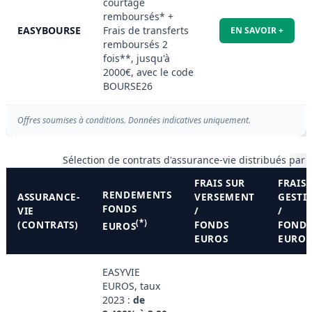
courtage
remboursés* +
EASYBOURSE
Frais de transferts
EN SAVOIR +
remboursés 2
fois**, jusqu'à
2000€, avec le code
BOURSE26
Offres soumises à conditions. Données indicatives uniquement.
Sélection de contrats d'assurance-vie distribués par
FRAIS SUR
FRAIS 
RENDEMENTS
ASSURANCE-
VERSEMENT
GESTI
FONDS
VIE
/
/
(*)
(CONTRATS)
FONDS
FOND
EUROS
EUROS
EUROS
EASYVIE
EUROS, taux
2023 :
de