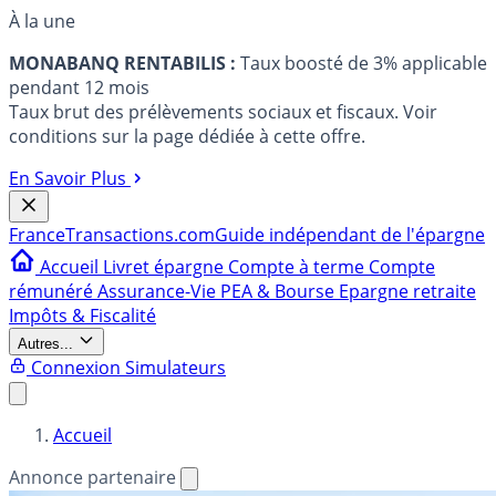
À la une
MONABANQ RENTABILIS :
Taux boosté de 3% applicable
pendant 12 mois
Taux brut des prélèvements sociaux et fiscaux. Voir
conditions sur la page dédiée à cette offre.
En Savoir Plus
France
Transactions.com
Guide indépendant de l'épargne
Accueil
Livret épargne
Compte à terme
Compte
rémunéré
Assurance-Vie
PEA & Bourse
Epargne retraite
Impôts & Fiscalité
Autres...
Connexion
Simulateurs
Accueil
Annonce partenaire