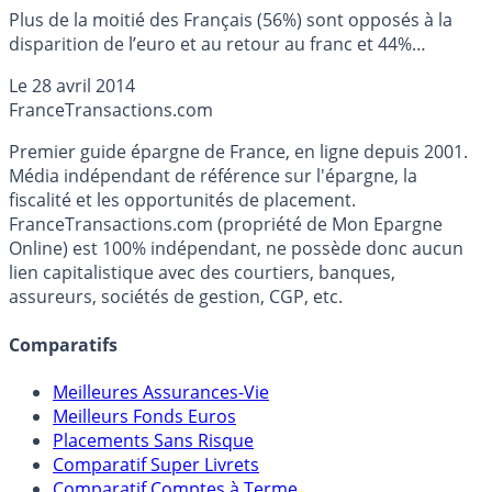
Plus de la moitié des Français (56%) sont opposés à la
disparition de l’euro et au retour au franc et 44%
pensent que l’appartenance de la France à l’Union
Le
28 avril 2014
européenne est une bonne chose selon un sondage
France
Transactions.com
opinionway pour Le Figaro et LCI.
Premier guide épargne de France, en ligne depuis 2001.
Média indépendant de référence sur l'épargne, la
fiscalité et les opportunités de placement.
FranceTransactions.com (propriété de Mon Epargne
Online) est 100% indépendant, ne possède donc aucun
lien capitalistique avec des courtiers, banques,
assureurs, sociétés de gestion, CGP, etc.
Comparatifs
Meilleures Assurances-Vie
Meilleurs Fonds Euros
Placements Sans Risque
Comparatif Super Livrets
Comparatif Comptes à Terme