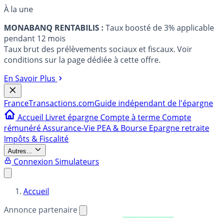
À la une
MONABANQ RENTABILIS :
Taux boosté de 3% applicable
pendant 12 mois
Taux brut des prélèvements sociaux et fiscaux. Voir
conditions sur la page dédiée à cette offre.
En Savoir Plus
France
Transactions.com
Guide indépendant de l'épargne
Accueil
Livret épargne
Compte à terme
Compte
rémunéré
Assurance-Vie
PEA & Bourse
Epargne retraite
Impôts & Fiscalité
Autres...
Connexion
Simulateurs
Accueil
Annonce partenaire