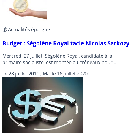
💰 Actualités épargne
Budget : Ségolène Royal tacle Nicolas Sarkozy
Mercredi 27 juillet, Ségolène Royal, candidate à la
primaire socialiste, est montée au créneaux pour
dénoncer une manœuvre politique politique de Nicolas
Le
28 juillet 2011
, MàJ le
16 juillet 2020
Sarkozy concernant la fameuse règle d’or budgétaire.