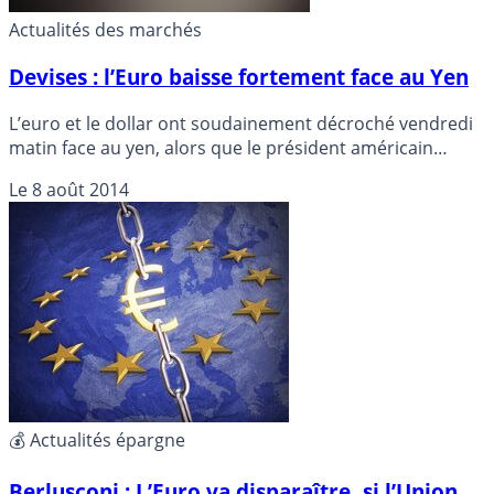
Actualités des marchés
Devises : l’Euro baisse fortement face au Yen
L’euro et le dollar ont soudainement décroché vendredi
matin face au yen, alors que le président américain
Barack Obama a annoncé avoir autorisé des frappes
Le
8 août 2014
militaires ciblées en Irak.
💰 Actualités épargne
Berlusconi : L’Euro va disparaître, si l’Union