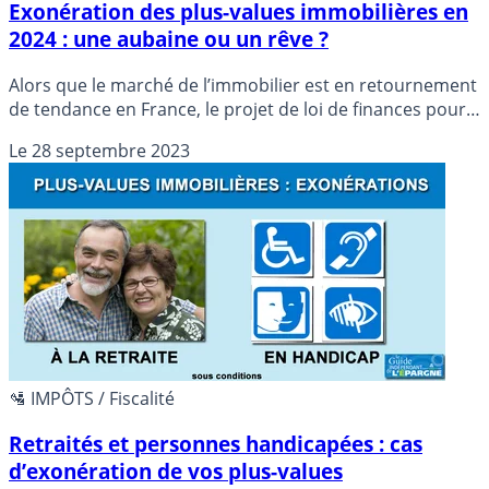
Exonération des plus-values immobilières en
2024 : une aubaine ou un rêve ?
Alors que le marché de l’immobilier est en retournement
de tendance en France, le projet de loi de finances pour
2024 pourrait inclure une nouvelle mesure en faveur des
Le
28 septembre 2023
propriétaires de résidences secondaires.
🛂 IMPÔTS / Fiscalité
Retraités et personnes handicapées : cas
d’exonération de vos plus-values