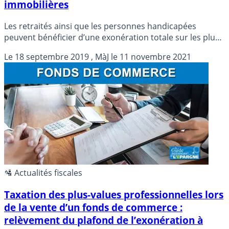
immobilières
Les retraités ainsi que les personnes handicapées
peuvent bénéficier d’une exonération totale sur les plus-
values issues de la vente de leurs biens immobiliers,
Le
18 septembre 2019
, MàJ le
11 novembre 2021
sous conditions.
🛂 Actualités fiscales
Taxation des plus-values professionnelles lors
de la vente d’un fonds de commerce :
relèvement du plafond de l’exonération à