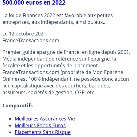
500.000 euros en 2022
La loi de Finances 2022 est favorable aux petites
entreprises, aux indépendants, ainsi qu’aux
commerçants, partant en retraite ou non. Ainsi, alors
Le
12 octobre 2021
que le marché des fonds de commerce n’en a pas fini
France
Transactions.com
avec près de deux années noires, suite à la crise
sanitaire, l’exécutif souhaite redynamiser le secteur avec
Premier guide épargne de France, en ligne depuis 2001.
la reprise.
Média indépendant de référence sur l'épargne, la
fiscalité et les opportunités de placement.
FranceTransactions.com (propriété de Mon Epargne
Online) est 100% indépendant, ne possède donc aucun
lien capitalistique avec des courtiers, banques,
assureurs, sociétés de gestion, CGP, etc.
Comparatifs
Meilleures Assurances-Vie
Meilleurs Fonds Euros
Placements Sans Risque