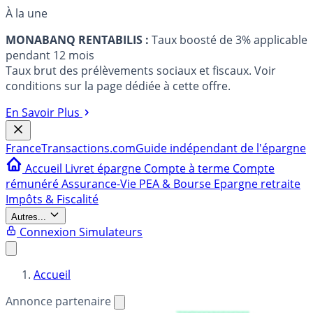
À la une
MONABANQ RENTABILIS :
Taux boosté de 3% applicable
pendant 12 mois
Taux brut des prélèvements sociaux et fiscaux. Voir
conditions sur la page dédiée à cette offre.
En Savoir Plus
France
Transactions.com
Guide indépendant de l'épargne
Accueil
Livret épargne
Compte à terme
Compte
rémunéré
Assurance-Vie
PEA & Bourse
Epargne retraite
Impôts & Fiscalité
Autres...
Connexion
Simulateurs
Accueil
Annonce partenaire