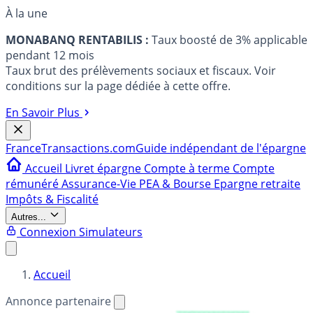
À la une
MONABANQ RENTABILIS :
Taux boosté de 3% applicable
pendant 12 mois
Taux brut des prélèvements sociaux et fiscaux. Voir
conditions sur la page dédiée à cette offre.
En Savoir Plus
France
Transactions.com
Guide indépendant de l'épargne
Accueil
Livret épargne
Compte à terme
Compte
rémunéré
Assurance-Vie
PEA & Bourse
Epargne retraite
Impôts & Fiscalité
Autres...
Connexion
Simulateurs
Accueil
Annonce partenaire