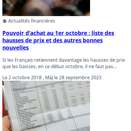
💲 Actualités financières
Pouvoir d’achat au 1er octobre : liste des
hausses de prix et des autres bonnes
nouvelles
Si les Français retiennent davantage les hausses de prix
que les baisses, en ce début octobre, il ne faut pas
passer sous silence les quelques bonnes nouvelles. Coup
Le
2 octobre 2018
, MàJ le
28 septembre 2023
de pouce pour les familles monoparentales, hausse du
SMIC net, baisse de la taxe d’habitation...