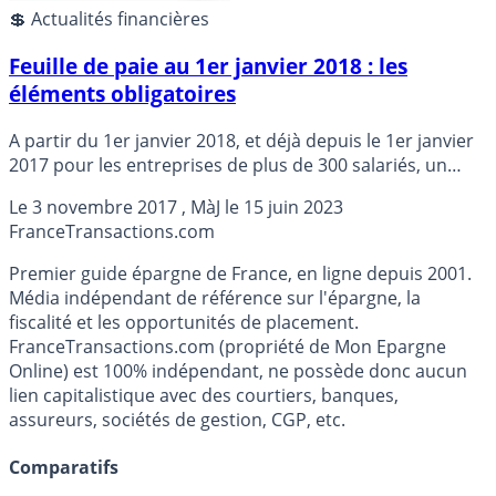
💲 Actualités financières
Feuille de paie au 1er janvier 2018 : les
éléments obligatoires
A partir du 1er janvier 2018, et déjà depuis le 1er janvier
2017 pour les entreprises de plus de 300 salariés, un
nouveau bulletin de paie est mis en place afin de le
Le
3 novembre 2017
, MàJ le
15 juin 2023
rendre plus lisible et pédagogique.
France
Transactions.com
Premier guide épargne de France, en ligne depuis 2001.
Média indépendant de référence sur l'épargne, la
fiscalité et les opportunités de placement.
FranceTransactions.com (propriété de Mon Epargne
Online) est 100% indépendant, ne possède donc aucun
lien capitalistique avec des courtiers, banques,
assureurs, sociétés de gestion, CGP, etc.
Comparatifs