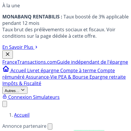
À la une
MONABANQ RENTABILIS :
Taux boosté de 3% applicable
pendant 12 mois
Taux brut des prélèvements sociaux et fiscaux. Voir
conditions sur la page dédiée à cette offre.
En Savoir Plus
France
Transactions.com
Guide indépendant de l'épargne
Accueil
Livret épargne
Compte à terme
Compte
rémunéré
Assurance-Vie
PEA & Bourse
Epargne retraite
Impôts & Fiscalité
Autres...
Connexion
Simulateurs
Accueil
Annonce partenaire