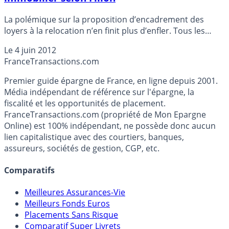
La polémique sur la proposition d’encadrement des
loyers à la relocation n’en finit plus d’enfler. Tous les
ténors de la politique française s’expriment à ce sujet.
Le
4 juin 2012
Selon Fillon, un encadrement des loyers serait tout
France
Transactions.com
simplement un coup d’arrêt à l’investissement
immobilier. Détails...
Premier guide épargne de France, en ligne depuis 2001.
Média indépendant de référence sur l'épargne, la
fiscalité et les opportunités de placement.
FranceTransactions.com (propriété de Mon Epargne
Online) est 100% indépendant, ne possède donc aucun
lien capitalistique avec des courtiers, banques,
assureurs, sociétés de gestion, CGP, etc.
Comparatifs
Meilleures Assurances-Vie
Meilleurs Fonds Euros
Placements Sans Risque
Comparatif Super Livrets