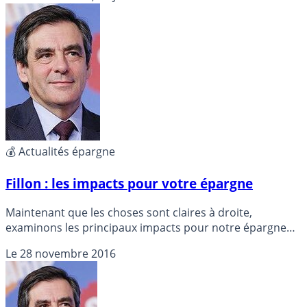
resteraient intactes.
💰 Actualités épargne
Fillon : les impacts pour votre épargne
Maintenant que les choses sont claires à droite,
examinons les principaux impacts pour notre épargne
du programme de Mr Fillon. Suppression de l’ISF, retour
Le
28 novembre 2016
du prélèvement libératoire forfaitaire à 30%, hausse de la
TVA de 2 points ...