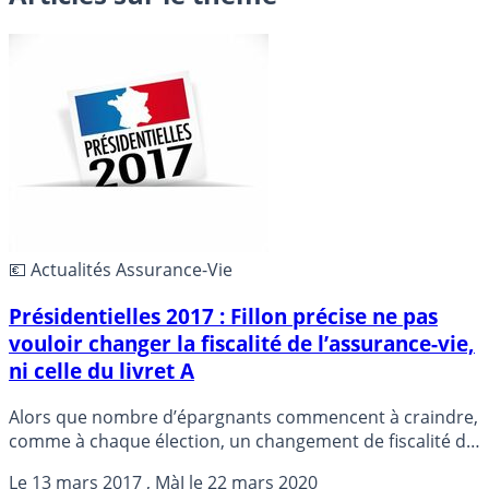
💶 Actualités Assurance-Vie
Présidentielles 2017 : Fillon précise ne pas
vouloir changer la fiscalité de l’assurance-vie,
ni celle du livret A
Alors que nombre d’épargnants commencent à craindre,
comme à chaque élection, un changement de fiscalité de
l’assurance-vie, le candidat Fillon a précisé ce jour, que
Le
13 mars 2017
, MàJ le
22 mars 2020
selon son programme, l’assurance-vie et le livret A