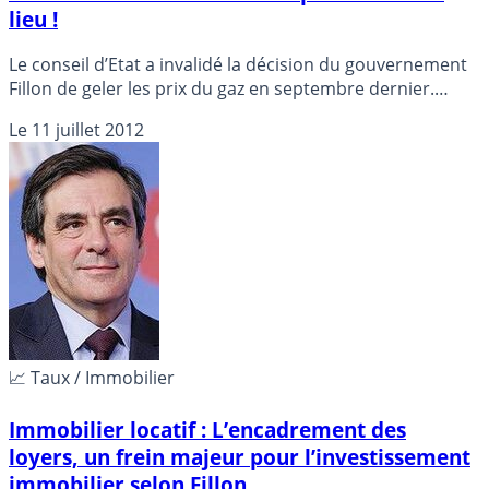
lieu !
Le conseil d’Etat a invalidé la décision du gouvernement
Fillon de geler les prix du gaz en septembre dernier.
Résultat, une hausse rétroactive comprise entre 8 et
Le
11 juillet 2012
10 % va avoir lieu. Détails...
📈 Taux / Immobilier
Immobilier locatif : L’encadrement des
loyers, un frein majeur pour l’investissement
immobilier selon Fillon