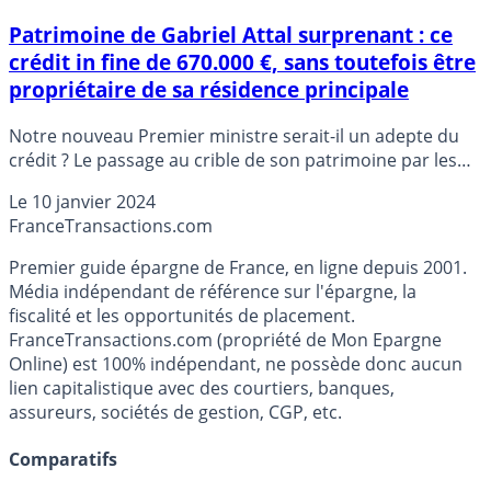
Patrimoine de Gabriel Attal surprenant : ce
crédit in fine de 670.000 €, sans toutefois être
propriétaire de sa résidence principale
Notre nouveau Premier ministre serait-il un adepte du
crédit ? Le passage au crible de son patrimoine par les
journalistes laisse apparaître un crédit in fine de 670.000
Le
10 janvier 2024
€.
France
Transactions.com
Premier guide épargne de France, en ligne depuis 2001.
Média indépendant de référence sur l'épargne, la
fiscalité et les opportunités de placement.
FranceTransactions.com (propriété de Mon Epargne
Online) est 100% indépendant, ne possède donc aucun
lien capitalistique avec des courtiers, banques,
assureurs, sociétés de gestion, CGP, etc.
Comparatifs