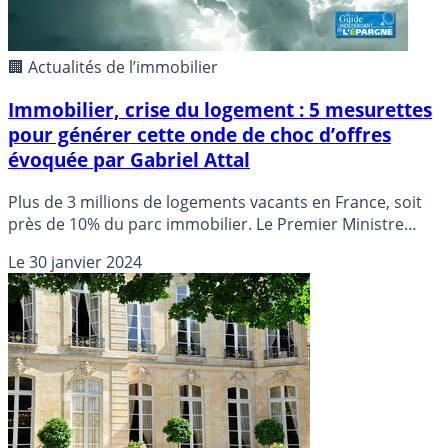
🏢 Actualités de l’immobilier
Immobilier, crise du logement : 5 mesurettes
pour générer cette onde de choc d’offres
évoquée par Gabriel Attal
Plus de 3 millions de logements vacants en France, soit
près de 10% du parc immobilier. Le Premier Ministre
entend relancer un choc d’offres de logements, après
Le
30 janvier 2024
ces années de lutte contre la rente immobilière. Bon
courage !