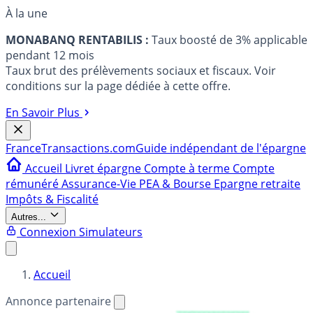
À la une
MONABANQ RENTABILIS :
Taux boosté de 3% applicable
pendant 12 mois
Taux brut des prélèvements sociaux et fiscaux. Voir
conditions sur la page dédiée à cette offre.
En Savoir Plus
France
Transactions.com
Guide indépendant de l'épargne
Accueil
Livret épargne
Compte à terme
Compte
rémunéré
Assurance-Vie
PEA & Bourse
Epargne retraite
Impôts & Fiscalité
Autres...
Connexion
Simulateurs
Accueil
Annonce partenaire