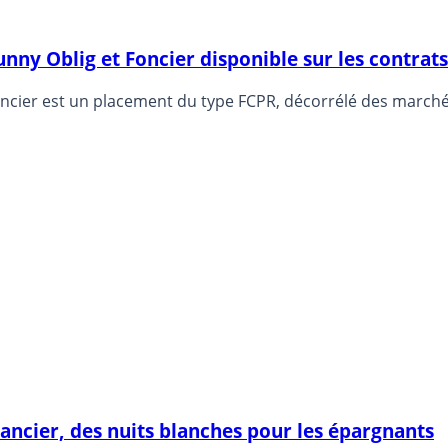
Sunny Oblig et Foncier disponible sur les contra
cier est un placement du type FCPR, décorrélé des marchés 
nancier, des nuits blanches pour les épargnants