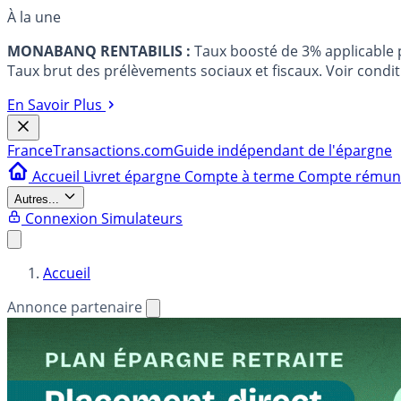
À la une
MONABANQ RENTABILIS :
Taux boosté de 3% applicable
Taux brut des prélèvements sociaux et fiscaux. Voir conditi
En Savoir Plus
France
Transactions.com
Guide indépendant de l'épargne
Accueil
Livret épargne
Compte à terme
Compte rému
Autres...
Connexion
Simulateurs
Accueil
Annonce partenaire