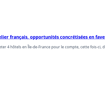
ier français, opportunités concrétisées en fa
Cela n’était pas arrivé depuis 2018, CORUM AM vient d’acheter 4 hôtels en Île-de-France p