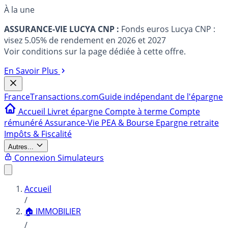
À la une
ASSURANCE-VIE LUCYA CNP :
Fonds euros Lucya CNP :
visez 5.05% de rendement en 2026 et 2027
Voir conditions sur la page dédiée à cette offre.
En Savoir Plus
France
Transactions.com
Guide indépendant de l'épargne
Accueil
Livret épargne
Compte à terme
Compte
rémunéré
Assurance-Vie
PEA & Bourse
Epargne retraite
Impôts & Fiscalité
Autres...
Connexion
Simulateurs
Accueil
/
🏠 IMMOBILIER
/