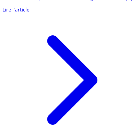
Liste des contrats d’assurance-vie permettant d’investir
100% de son capital sur des SCPI. L’engouement des (...)
Lire l'article