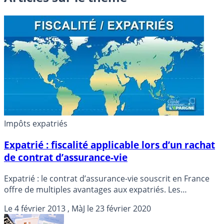
Impôts expatriés
Expatrié : fiscalité applicable lors d’un rachat
de contrat d’assurance-vie
Expatrié : le contrat d’assurance-vie souscrit en France
offre de multiples avantages aux expatriés. Les
conventions internationales entre pays peuvent
Le
4 février 2013
, MàJ le
23 février 2020
notamment permettre de profiter d’une fiscalité plus
favorable que celle appliquée par défaut.