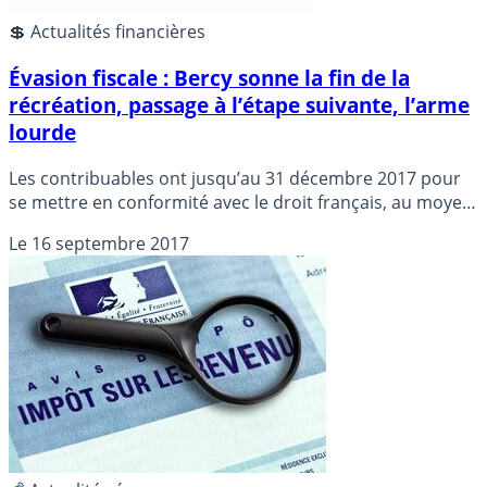
💲 Actualités financières
Évasion fiscale : Bercy sonne la fin de la
récréation, passage à l’étape suivante, l’arme
lourde
Les contribuables ont jusqu’au 31 décembre 2017 pour
se mettre en conformité avec le droit français, au moyen
de la procédure prévue par la circulaire du 21 juin 2013.
Le
16 septembre 2017
Passée cette date, plus aucune remise de peine ne sera
accordée.