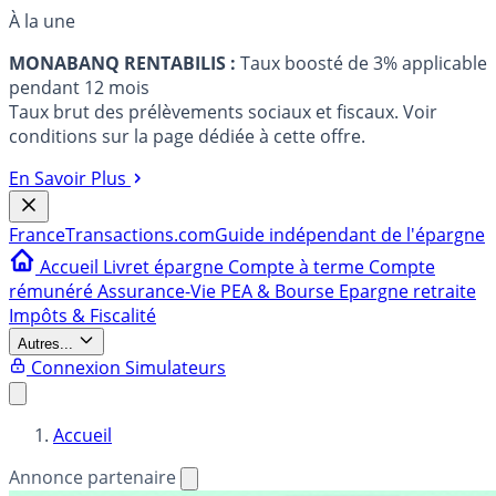
À la une
MONABANQ RENTABILIS :
Taux boosté de 3% applicable
pendant 12 mois
Taux brut des prélèvements sociaux et fiscaux. Voir
conditions sur la page dédiée à cette offre.
En Savoir Plus
France
Transactions.com
Guide indépendant de l'épargne
Accueil
Livret épargne
Compte à terme
Compte
rémunéré
Assurance-Vie
PEA & Bourse
Epargne retraite
Impôts & Fiscalité
Autres...
Connexion
Simulateurs
Accueil
Annonce partenaire