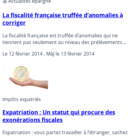
💰 Actualités épargne
La fiscalité française truffée d’anomalies à
corriger
La fiscalité française est truffée d’anomalies qui ne
tiennent pas seulement au niveau des prélèvements
obligatoires, mais aussi à une structure parfois
Le
12 février 2014
, MàJ le
13 février 2014
totalement atypique qu’il faudrait corriger, selon une
étude parue mercredi de l’institut de recherches
économiques Coe-Rexecode.
Impôts expatriés
Expatriation : Un statut qui procure des
exonérations fiscales
Expatriation : vous partez travailler à l’étranger, sachez