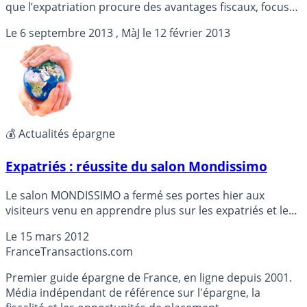
que l’expatriation procure des avantages fiscaux, focus
sur les exonérations qui vous attendent ...
Le
6 septembre 2013
, MàJ le
12 février 2013
💰 Actualités épargne
Expatriés : réussite du salon Mondissimo
Le salon MONDISSIMO a fermé ses portes hier aux
visiteurs venu en apprendre plus sur les expatriés et le
commerce international. Deux jours durant lesquels la
Le
15 mars 2012
fiscalité des non-résidents a été au centre des
France
Transactions.com
discussions. Détails...
Premier guide épargne de France, en ligne depuis 2001.
Média indépendant de référence sur l'épargne, la