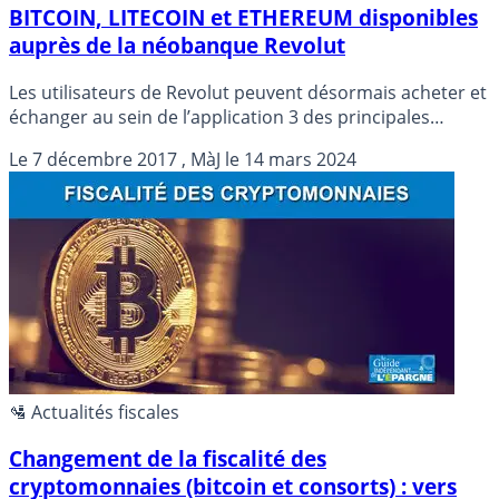
BITCOIN, LITECOIN et ETHEREUM disponibles
auprès de la néobanque Revolut
Les utilisateurs de Revolut peuvent désormais acheter et
échanger au sein de l’application 3 des principales
crypto-monnaies. Première mondiale, les utilisateurs de
Le
7 décembre 2017
, MàJ le
14 mars 2024
Revolut pourront acheter Bitcoin, Litecoin et Ethereum
depuis 25 devises.
🛂 Actualités fiscales
Changement de la fiscalité des
cryptomonnaies (bitcoin et consorts) : vers