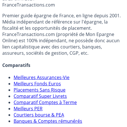
est pour l’instant disponible uniquement en Allemagne
France
Transactions.com
mais sera prochainement lancée en France.
Premier guide épargne de France, en ligne depuis 2001.
Média indépendant de référence sur l'épargne, la
fiscalité et les opportunités de placement.
FranceTransactions.com (propriété de Mon Epargne
Online) est 100% indépendant, ne possède donc aucun
lien capitalistique avec des courtiers, banques,
assureurs, sociétés de gestion, CGP, etc.
Comparatifs
Meilleures Assurances-Vie
Meilleurs Fonds Euros
Placements Sans Risque
Comparatif Super Livrets
Comparatif Comptes à Terme
Meilleurs PER
Courtiers bourse & PEA
Banques & Comptes rémunérés