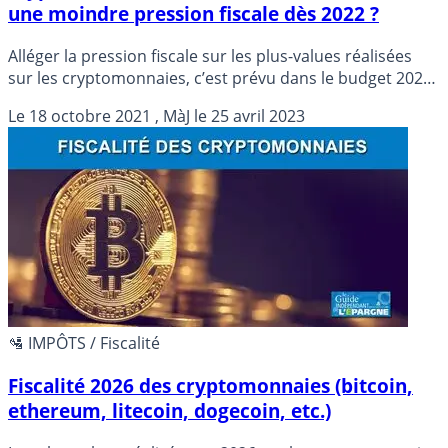
une moindre pression fiscale dès 2022 ?
Alléger la pression fiscale sur les plus-values réalisées
sur les cryptomonnaies, c’est prévu dans le budget 2022.
Si les amendements se multiplient, beaucoup ont été
Le
18 octobre 2021
, MàJ le
25 avril 2023
rejetés. L’idée serait surtout tout de même de permettre
l’intégration des plus-values à la catégorie des
traitements et salaires
🛂 IMPÔTS / Fiscalité
Fiscalité 2026 des cryptomonnaies (bitcoin,
ethereum, litecoin, dogecoin, etc.)