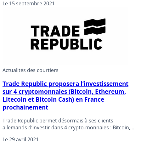
Le
15 septembre 2021
officiellement par nombre de médias financiers dont
Reuters, sans vérification donc. L’on sait bien à qui
profite le crime.
Actualités des courtiers
Trade Republic proposera l’investissement
sur 4 cryptomonnaies (Bitcoin, Ethereum,
Litecoin et Bitcoin Cash) en France
prochainement
Trade Republic permet désormais à ses clients
allemands d’investir dans 4 crypto-monnaies : Bitcoin,
Ethereum, Litecoin et Bitcoin Cash. Cette nouvelle offre
Le
29 avril 2021