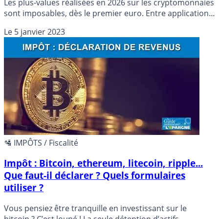
Les plus-values réalisées en 2026 sur les cryptomonnaies
sont imposables, dès le premier euro. Entre application
de la flat tax et imposition selon le régime des BNC o.
Le
5 janvier 2023
🛂 IMPÔTS / Fiscalité
Impôt : Bitcoin, ethereum, litecoin, ripple...
Que faut-il déclarer ? Quels formulaires
utiliser ?
Vous pensiez être tranquille en investissant sur le
bitcoin ? C’est loupé ! La seule détention d’actifs