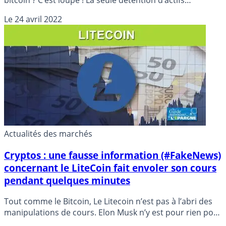
numériques (le bitcoin en fait partie) est à déclarer aux
Le
24 avril 2022
services fiscaux. Vos plus-values réalisées seront, de leur
côté, imposées au taux de 30%, et ce, dès le premier
euro. Bienvenue dans le nouveau monde numérique.
Actualités des marchés
Cryptos : une fausse information (#FakeNews)
concernant le LiteCoin fait envoler son cours
pendant quelques minutes
Tout comme le Bitcoin, Le Litecoin n’est pas à l’abri des
manipulations de cours. Elon Musk n’y est pour rien pour
une fois ! Il s’agit d’une vraie fausse information reprise