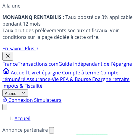
À la une
MONABANQ RENTABILIS :
Taux boosté de 3% applicable
pendant 12 mois
Taux brut des prélèvements sociaux et fiscaux. Voir
conditions sur la page dédiée à cette offre.
En Savoir Plus
France
Transactions.com
Guide indépendant de l'épargne
Accueil
Livret épargne
Compte à terme
Compte
rémunéré
Assurance-Vie
PEA & Bourse
Epargne retraite
Impôts & Fiscalité
Autres...
Connexion
Simulateurs
Accueil
Annonce partenaire