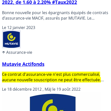
2022, de 1.60 à 2.20% #Taux2022
Bonne nouvelle pour les épargnants équipés de contrats
d’assurance-vie MACIF, assurés par MUTAVIE. Le
rendements des fonds euros est en hausse en 2022. La
Le
12 janvier 2023
mutuelle confirme le changement de cap.
☂️ Assurance-vie
Mutavie Actifonds
Ce contrat d'assurance-vie n'est plus commercialisé,
aucune nouvelle souscription ne peut être effectuée.
Contrat Madelin MUTAVIE Actifonds Retraite, assuré par
Le
18 décembre 2012
, MàJ le
19 août 2022
MUTAVIE, distribué par MUTAVIE. Rendement publié du
fonds en euros en 2017 de 1.500% (Soit 1.268% NET des
prélèvements sociaux et des frais de gestion).