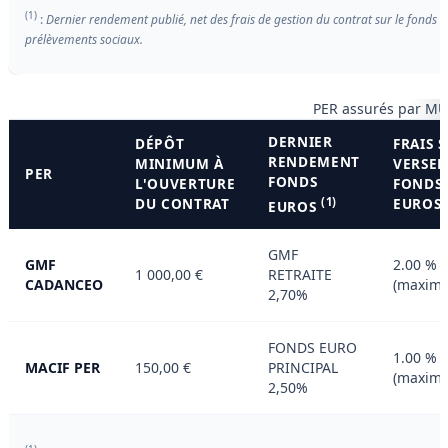
(1)
:
Dernier rendement publié, net des frais de gestion du contrat sur le fonds e
prélèvements sociaux.
PER assurés par MU
DERNIER
DÉPÔT
FRAIS 
RENDEMENT
MINIMUM À
VERSE
PER
FONDS
L'OUVERTURE
FONDS
DU CONTRAT
(1)
EUROS
EUROS
GMF
GMF
2.00 %
1 000,00 €
RETRAITE
CADANCEO
(maxim
2,70%
FONDS EURO
1.00 %
MACIF PER
150,00 €
PRINCIPAL
(maxim
2,50%