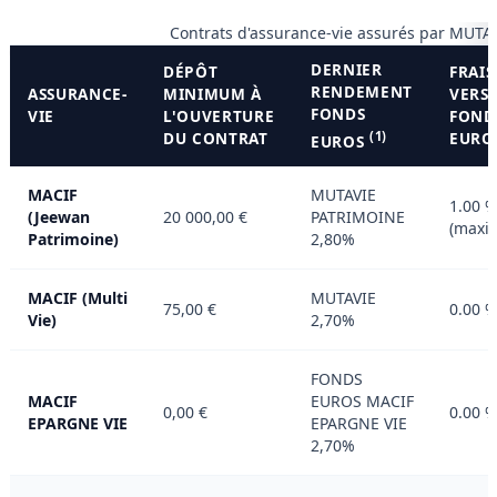
Contrats d'assurance-vie assurés par MUTA
DERNIER
DÉPÔT
FRAIS
RENDEMENT
ASSURANCE-
MINIMUM À
VERS
FONDS
VIE
L'OUVERTURE
FOND
DU CONTRAT
(1)
EURO
EUROS
MACIF
MUTAVIE
1.00 
(Jeewan
20 000,00 €
PATRIMOINE
(maxi
Patrimoine)
2,80%
MACIF (Multi
MUTAVIE
75,00 €
0.00 
Vie)
2,70%
FONDS
MACIF
EUROS MACIF
0,00 €
0.00 
EPARGNE VIE
EPARGNE VIE
2,70%