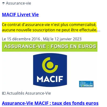
☂️ Assurance-vie
MACIF Livret Vie
Ce contrat d'assurance-vie n'est plus commercialisé,
aucune nouvelle souscription ne peut être effectuée.
Contrat d'assurance-vie MACIF Livret Vie, assuré par
Le
15 décembre 2016
, MàJ le
12 janvier 2023
MUTAVIE, distribué par MUTAVIE. Rendement publié du
fonds en euros en 2025 de 2.500% (Soit 2.070% NET des
prélèvements sociaux et des frais de gestion).
💶 Actualités Assurance-Vie
Assurance-Vie MACIF : taux des fonds euros