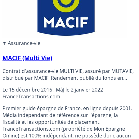
☂️ Assurance-vie
MACIF (Multi Vie)
Contrat d'assurance-vie MULTI VIE, assuré par MUTAVIE,
distribué par MACIF. Rendement publié du fonds en
euros en 2024 de 2.700% (Soit 2.236% NET des
Le
15 décembre 2016
, MàJ le
2 janvier 2022
prélèvements sociaux et des frais de gestion).
France
Transactions.com
Premier guide épargne de France, en ligne depuis 2001.
Média indépendant de référence sur l'épargne, la
fiscalité et les opportunités de placement.
FranceTransactions.com (propriété de Mon Epargne
Online) est 100% indépendant, ne possède donc aucun