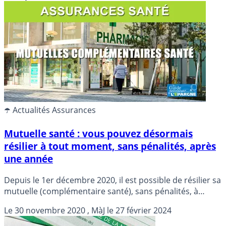
prix ces deux dernières années ?
☂️ Actualités Assurances
Mutuelle santé : vous pouvez désormais
résilier à tout moment, sans pénalités, après
une année
Depuis le 1er décembre 2020, il est possible de résilier sa
mutuelle (complémentaire santé), sans pénalités, à
n’importe quel moment, après la 1re année de son
Le
30 novembre 2020
, MàJ le
27 février 2024
adhésion.