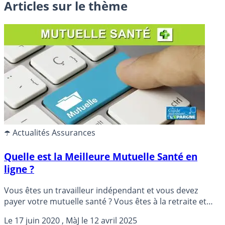
Articles sur le thème
☂️ Actualités Assurances
Quelle est la Meilleure Mutuelle Santé en
ligne ?
Vous êtes un travailleur indépendant et vous devez
payer votre mutuelle santé ? Vous êtes à la retraite et
votre mutuelle actuelle ne vous convient pas ? Ou tout
Le
17 juin 2020
, MàJ le
12 avril 2025
simplement votre mutuelle actuelle a trop augmenté les