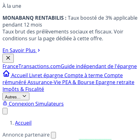
À la une
MONABANQ RENTABILIS :
Taux boosté de 3% applicable
pendant 12 mois
Taux brut des prélèvements sociaux et fiscaux. Voir
conditions sur la page dédiée à cette offre.
En Savoir Plus
France
Transactions.com
Guide indépendant de l'épargne
Accueil
Livret épargne
Compte à terme
Compte
rémunéré
Assurance-Vie
PEA & Bourse
Epargne retraite
Impôts & Fiscalité
Autres...
Connexion
Simulateurs
Accueil
Annonce partenaire