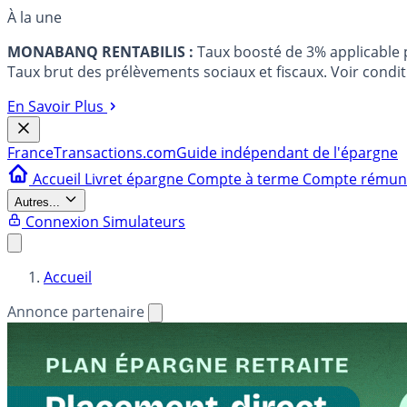
À la une
MONABANQ RENTABILIS :
Taux boosté de 3% applicable
Taux brut des prélèvements sociaux et fiscaux. Voir conditi
En Savoir Plus
France
Transactions.com
Guide indépendant de l'épargne
Accueil
Livret épargne
Compte à terme
Compte rému
Autres...
Connexion
Simulateurs
Accueil
Annonce partenaire