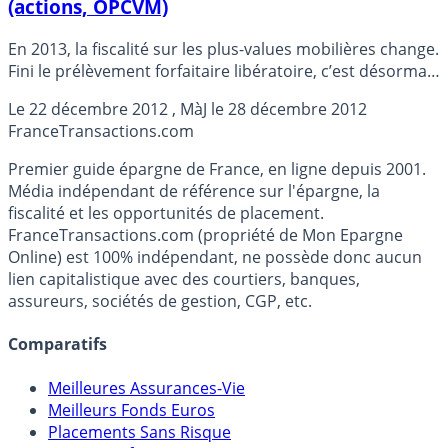
(actions, OPCVM)
En 2013, la fiscalité sur les plus-values mobilières change.
Fini le prélèvement forfaitaire libératoire, c’est désormais
le barème de l’impôt sur le revenu qui sera appliqué.
Le
22 décembre 2012
, MàJ le
28 décembre 2012
Détails
France
Transactions.com
Premier guide épargne de France, en ligne depuis 2001.
Média indépendant de référence sur l'épargne, la
fiscalité et les opportunités de placement.
FranceTransactions.com (propriété de Mon Epargne
Online) est 100% indépendant, ne possède donc aucun
lien capitalistique avec des courtiers, banques,
assureurs, sociétés de gestion, CGP, etc.
Comparatifs
Meilleures Assurances-Vie
Meilleurs Fonds Euros
Placements Sans Risque