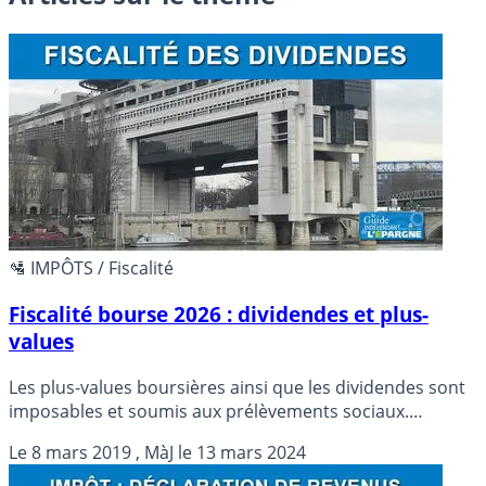
🛂 IMPÔTS / Fiscalité
Fiscalité bourse 2026 : dividendes et plus-
values
Les plus-values boursières ainsi que les dividendes sont
imposables et soumis aux prélèvements sociaux.
Certains comptes-titres à fiscalité réduite, tels que le
Le
8 mars 2019
, MàJ le
13 mars 2024
PEA, PEA-PME, PEA jeune permettent de bénéficier d’une
fiscalité assouplie, sous conditions de durées de