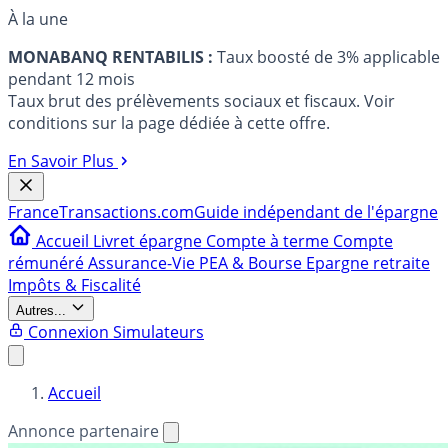
À la une
MONABANQ RENTABILIS :
Taux boosté de 3% applicable
pendant 12 mois
Taux brut des prélèvements sociaux et fiscaux. Voir
conditions sur la page dédiée à cette offre.
En Savoir Plus
France
Transactions.com
Guide indépendant de l'épargne
Accueil
Livret épargne
Compte à terme
Compte
rémunéré
Assurance-Vie
PEA & Bourse
Epargne retraite
Impôts & Fiscalité
Autres...
Connexion
Simulateurs
Accueil
Annonce partenaire