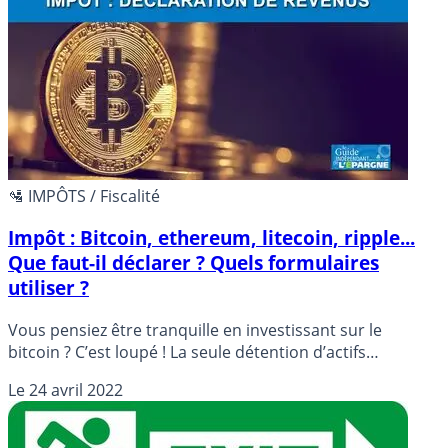
détention. Détails de la fiscalité portant sur les plus-
values boursières et dividendes perçus.
🛂 IMPÔTS / Fiscalité
Impôt : Bitcoin, ethereum, litecoin, ripple...
Que faut-il déclarer ? Quels formulaires
utiliser ?
Vous pensiez être tranquille en investissant sur le
bitcoin ? C’est loupé ! La seule détention d’actifs
numériques (le bitcoin en fait partie) est à déclarer aux
Le
24 avril 2022
services fiscaux. Vos plus-values réalisées seront, de leur
côté, imposées au taux de 30%, et ce, dès le premier
euro. Bienvenue dans le nouveau monde numérique.