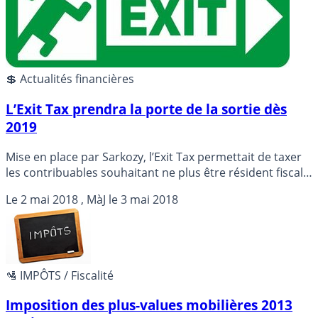
💲 Actualités financières
L’Exit Tax prendra la porte de la sortie dès
2019
Mise en place par Sarkozy, l’Exit Tax permettait de taxer
les contribuables souhaitant ne plus être résident fiscal
français. Basée sur les plus-values réalisées lors de la
Le
2 mai 2018
, MàJ le
3 mai 2018
cession de titres, cette taxe était le symbole de la lutte
contre l’exil fiscal, notamment en Belgique, pays
francophone, bien plus accueillant pour les patrimoines
aisés que ne sait l’être la France.
🛂 IMPÔTS / Fiscalité
Imposition des plus-values mobilières 2013