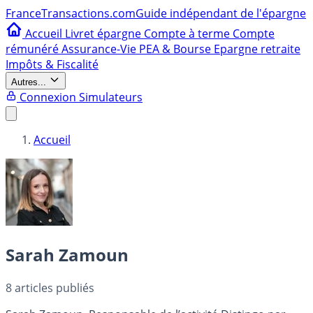
France
Transactions.com
Guide indépendant de l'épargne
Accueil
Livret épargne
Compte à terme
Compte
rémunéré
Assurance-Vie
PEA & Bourse
Epargne retraite
Impôts & Fiscalité
Autres...
Connexion
Simulateurs
Accueil
Sarah Zamoun
8
articles publiés