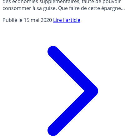
des économies supplémentaires, faute de pouvoir
consommer à sa guise. Que faire de cette épargne
constituée ? Si le premier réflexe est le Livret A, dont la
Publié le 15 mai 2020
Lire l'article
collecte est historique sur le mois d’avril, d’autres
alternatives existent en fonction de ses objectifs et
horizons de placements. Décryptage avec Sarah
Zamoun, responsable DISTINGO chez PSA Banque.