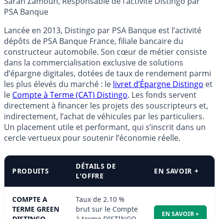
Sarah Zamoun, Responsable de l’activité Distingo par
PSA Banque
Lancée en 2013, Distingo par PSA Banque est l’activité
dépôts de PSA Banque France, filiale bancaire du
constructeur automobile. Son cœur de métier consiste
dans la commercialisation exclusive de solutions
d’épargne digitales, dotées de taux de rendement parmi
les plus élevés du marché : le
livret d’Épargne Distingo
et
le
Compte à Terme (CAT) Distingo
. Les fonds servent
directement à financer les projets des souscripteurs et,
indirectement, l’achat de véhicules par les particuliers.
Un placement utile et performant, qui s’inscrit dans un
cercle vertueux pour soutenir l’économie réelle.
DÉTAILS DE
PRODUITS
EN SAVOIR +
L'OFFRE
COMPTE A
Taux de 2.10 %
TERME GREEN
brut sur le Compte
EN SAVOIR +
DISTINGO
à terme DISTINGO