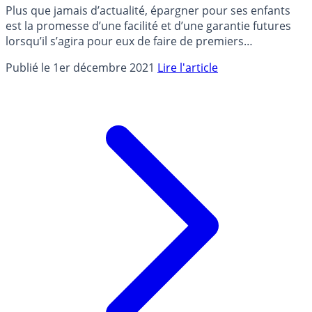
Plus que jamais d’actualité, épargner pour ses enfants
est la promesse d’une facilité et d’une garantie futures
lorsqu’il s’agira pour eux de faire de premiers
investissements importants (études, achat immobilier,
Publié le 1er décembre 2021
Lire l'article
etc.). Sarah Zamoun, Responsable de l’activité Distingo
par PSA Banque, précise pourquoi épargner pour ses
enfants devient essentiel.