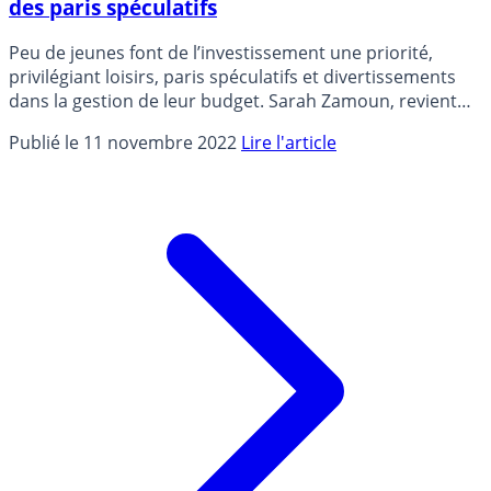
des paris spéculatifs
Peu de jeunes font de l’investissement une priorité,
privilégiant loisirs, paris spéculatifs et divertissements
dans la gestion de leur budget. Sarah Zamoun, revient
sur les meilleures options pour se lancer sans difficultés
Publié le 11 novembre 2022
Lire l'article
dans une stratégie patrimoniale lorsqu’on est jeune.