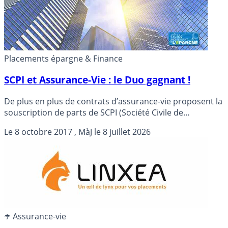
Placements épargne & Finance
SCPI et Assurance-Vie : le Duo gagnant !
De plus en plus de contrats d’assurance-vie proposent la
souscription de parts de SCPI (Société Civile de
Placement Immobilier). Un moyen malin de cumuler les
Le
8 octobre 2017
, MàJ le
8 juillet 2026
avantages de ces deux types de placements en vogue.
☂️ Assurance-vie