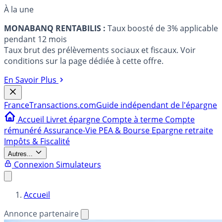
À la une
MONABANQ RENTABILIS :
Taux boosté de 3% applicable
pendant 12 mois
Taux brut des prélèvements sociaux et fiscaux. Voir
conditions sur la page dédiée à cette offre.
En Savoir Plus
France
Transactions.com
Guide indépendant de l'épargne
Accueil
Livret épargne
Compte à terme
Compte
rémunéré
Assurance-Vie
PEA & Bourse
Epargne retraite
Impôts & Fiscalité
Autres...
Connexion
Simulateurs
Accueil
Annonce partenaire