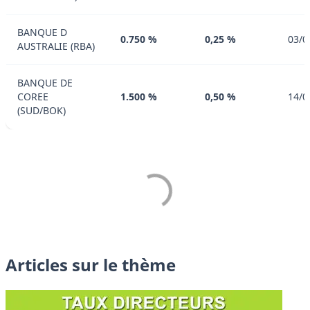
BANQUE D
0.750 %
0,25 %
03/0
AUSTRALIE (RBA)
BANQUE DE
COREE
1.500 %
0,50 %
14/0
(SUD/BOK)
Articles sur le thème