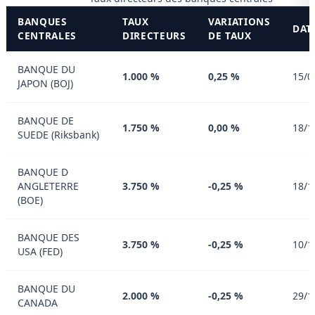
BANQUES
TAUX
VARIATIONS
DAT
CENTRALES
DIRECTEURS
DE TAUX
BANQUE DU
1.000 %
0,25 %
15/0
JAPON (BOJ)
BANQUE DE
1.750 %
0,00 %
18/1
SUEDE (Riksbank)
BANQUE D
ANGLETERRE
3.750 %
-0,25 %
18/1
(BOE)
BANQUE DES
3.750 %
-0,25 %
10/1
USA (FED)
BANQUE DU
2.000 %
-0,25 %
29/1
CANADA