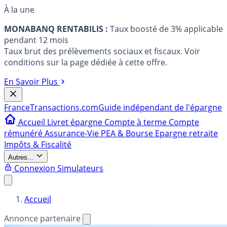
À la une
MONABANQ RENTABILIS :
Taux boosté de 3% applicable
pendant 12 mois
Taux brut des prélèvements sociaux et fiscaux. Voir
conditions sur la page dédiée à cette offre.
En Savoir Plus
France
Transactions.com
Guide indépendant de l'épargne
Accueil
Livret épargne
Compte à terme
Compte
rémunéré
Assurance-Vie
PEA & Bourse
Epargne retraite
Impôts & Fiscalité
Autres...
Connexion
Simulateurs
Accueil
Annonce partenaire