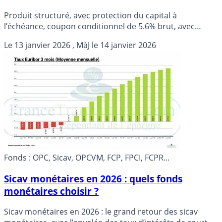
Produit structuré, avec protection du capital à
l’échéance, coupon conditionnel de 5.6% brut, avec
comme sous-jacent le taux Euribor 12 mois, avec un seuil
Le
13 janvier 2026
, MàJ le
14 janvier 2026
à 3%.
Fonds : OPC, Sicav, OPCVM, FCP, FPCI, FCPR...
Sicav monétaires en 2026 : quels fonds
monétaires choisir ?
Sicav monétaires en 2026 : le grand retour des sicav