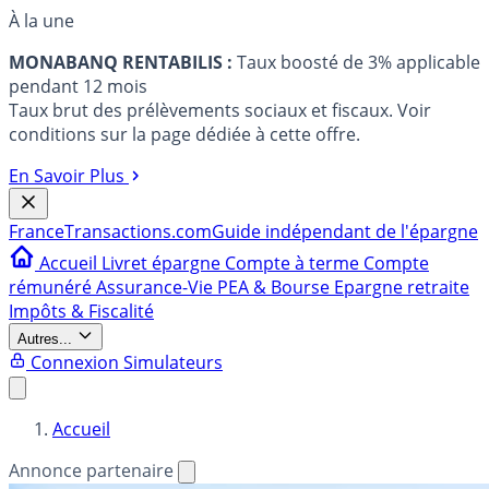
À la une
MONABANQ RENTABILIS :
Taux boosté de 3% applicable
pendant 12 mois
Taux brut des prélèvements sociaux et fiscaux. Voir
conditions sur la page dédiée à cette offre.
En Savoir Plus
France
Transactions.com
Guide indépendant de l'épargne
Accueil
Livret épargne
Compte à terme
Compte
rémunéré
Assurance-Vie
PEA & Bourse
Epargne retraite
Impôts & Fiscalité
Autres...
Connexion
Simulateurs
Accueil
Annonce partenaire