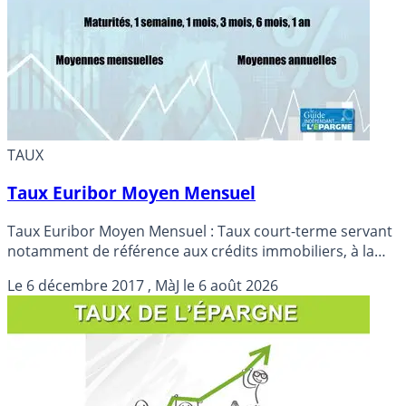
TAUX
Taux Euribor Moyen Mensuel
Taux Euribor Moyen Mensuel : Taux court-terme servant
notamment de référence aux crédits immobiliers, à la
valorisation des intérêts en cas de retard de paiement...
Le
6 décembre 2017
, MàJ le
6 août 2026
Détails