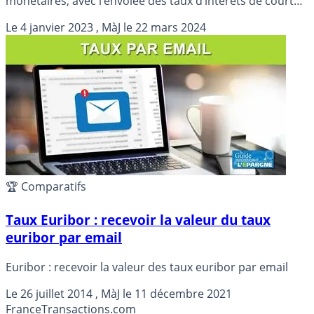
monétaires, avec l’envolée des taux d’intérêts de court
terme. Des rendements de nouveau attractifs. Avantages
Le
4 janvier 2023
, MàJ le
22 mars 2024
et inconvénients des sicav monétaires.
🏆 Comparatifs
Taux Euribor : recevoir la valeur du taux
euribor par email
Euribor : recevoir la valeur des taux euribor par email
Le
26 juillet 2014
, MàJ le
11 décembre 2021
France
Transactions.com