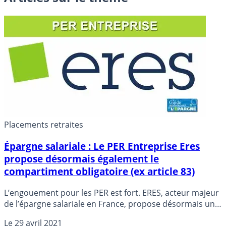
Placements retraites
Épargne salariale : Le PER Entreprise Eres
propose désormais également le
compartiment obligatoire (ex article 83)
L’engouement pour les PER est fort. ERES, acteur majeur
de l’épargne salariale en France, propose désormais un
PER Entreprise complet, avec ses 3 compartiments :
Le
29 avril 2021
personnel (1), entreprise (2, ex PERCO) et obligatoire (3,