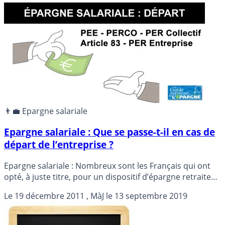
ex article 83).
👨‍💼 Epargne salariale
Epargne salariale : Que se passe-t-il en cas de
départ de l’entreprise ?
Epargne salariale : Nombreux sont les Français qui ont
opté, à juste titre, pour un dispositif d’épargne retraite
via leur entreprise. Mais que se passe-t-il en cas de
Le
19 décembre 2011
, MàJ le
13 septembre 2019
changement d’employeur ?