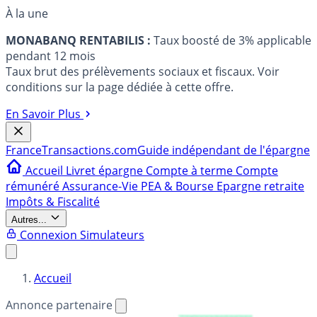
À la une
MONABANQ RENTABILIS :
Taux boosté de 3% applicable
pendant 12 mois
Taux brut des prélèvements sociaux et fiscaux. Voir
conditions sur la page dédiée à cette offre.
En Savoir Plus
France
Transactions.com
Guide indépendant de l'épargne
Accueil
Livret épargne
Compte à terme
Compte
rémunéré
Assurance-Vie
PEA & Bourse
Epargne retraite
Impôts & Fiscalité
Autres...
Connexion
Simulateurs
Accueil
Annonce partenaire