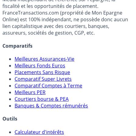
d’intéressement, ou abondement de l’employeur sur un
fiscalité et les opportunités de placement.
plan d’épargne entreprise ou un plan d’épargne retraite
FranceTransactions.com (propriété de Mon Epargne
collectif). Le plan d’épargne entreprise (PEE), qui couvre
Online) est 100% indépendant, ne possède donc aucun
46,3 % de ces salariés, demeure le plus répandu des
lien capitalistique avec des courtiers, banques,
dispositifs car il sert de support principal de versement
assureurs, sociétés de gestion, CGP, etc.
des primes de participation et d’intéressement.
Comparatifs
Meilleures Assurances-Vie
Meilleurs Fonds Euros
Placements Sans Risque
Comparatif Super Livrets
Comparatif Comptes à Terme
Meilleurs PER
Courtiers bourse & PEA
Banques & Comptes rémunérés
Outils
Calculateur d'intérêts