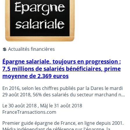
💲 Actualités financières
Épargne salariale, toujours en progression :
7,5 millions de salariés bénéficiaires, prime
moyenne de 2.369 euros
En 2016, selon les chiffres publiés par la Dares le mardi
29 août 2018, 56% des salariés du secteur marchand non
agricole, soit 8,9 millions de salariés, ont accès à au
Le
30 août 2018
, MàJ le
31 août 2018
moins un dispositif de participation, d’intéressement ou
France
Transactions.com
d’épargne salariale. Sur ce total, seulement 7,5 millions
de salariés ont bénéficié en 2016 ainsi d’un complément
Premier guide épargne de France, en ligne depuis 2001.
de rémunération (prime de participation ou
Média indépendant de référence sur l'épargne, la