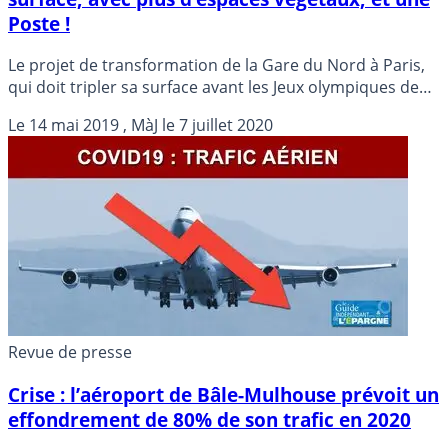
Poste !
Le projet de transformation de la Gare du Nord à Paris,
qui doit tripler sa surface avant les Jeux olympiques de
2024, a été amendé pour prévoir notamment
Le
14 mai 2019
, MàJ le
7 juillet 2020
l’intégration d’un bureau de Poste, et plus d’espaces
végétaux, a annoncé la société chargée de l’opération.
Revue de presse
Crise : l’aéroport de Bâle-Mulhouse prévoit un
effondrement de 80% de son trafic en 2020