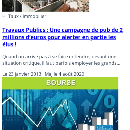
📈 Taux / Immobilier
Travaux Publics : Une campagne de pub de 2
millions d’euros pour alerter en partie les
élus !
Quand on arrive pas à se faire entendre, devant une
situation critique, il faut parfois employer les grands
moyens. La Fédération nationale des travaux publics
Le
23 janvier 2013
, MàJ le
4 août 2020
(FNTP) a passé le cap et lance une campagne de pub
pour alerter les élus sur leur situation de crise sans
précédent.