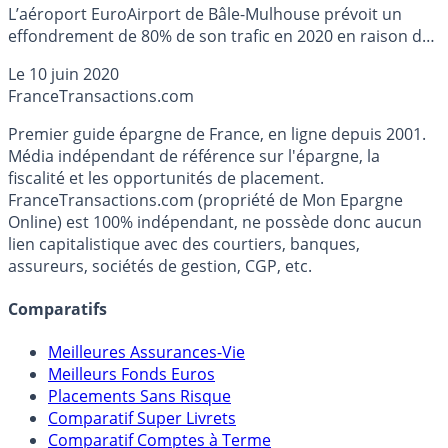
L’aéroport EuroAirport de Bâle-Mulhouse prévoit un
effondrement de 80% de son trafic en 2020 en raison de
l’épidémie de Covid-19, après neuf années de croissance
Le
10 juin 2020
ininterrompue, a annoncé mercredi sa direction.
France
Transactions.com
Premier guide épargne de France, en ligne depuis 2001.
Média indépendant de référence sur l'épargne, la
fiscalité et les opportunités de placement.
FranceTransactions.com (propriété de Mon Epargne
Online) est 100% indépendant, ne possède donc aucun
lien capitalistique avec des courtiers, banques,
assureurs, sociétés de gestion, CGP, etc.
Comparatifs
Meilleures Assurances-Vie
Meilleurs Fonds Euros
Placements Sans Risque
Comparatif Super Livrets
Comparatif Comptes à Terme