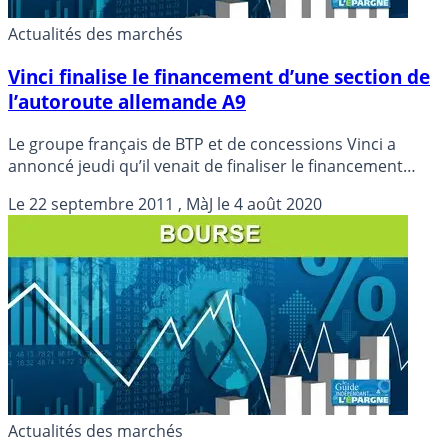
Actualités des marchés
Vinci finalise le financement d’une section de
l’autoroute allemande A9
Le groupe français de BTP et de concessions Vinci a
annoncé jeudi qu’il venait de finaliser le financement
d’une section de l’autoroute A9 entre Berlin et Munich
Le
22 septembre 2011
, MàJ le
4 août 2020
d’une longueur de 46,5 kilomètres
Actualités des marchés