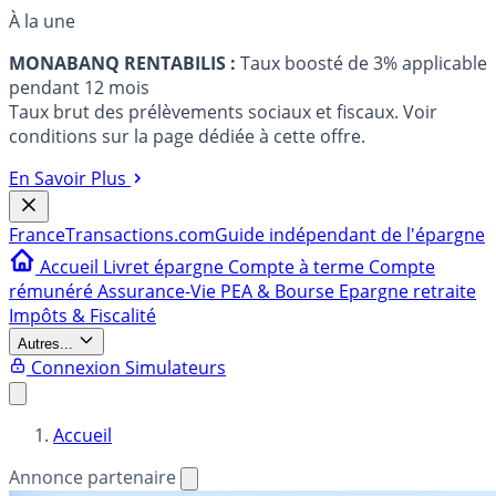
À la une
MONABANQ RENTABILIS :
Taux boosté de 3% applicable
pendant 12 mois
Taux brut des prélèvements sociaux et fiscaux. Voir
conditions sur la page dédiée à cette offre.
En Savoir Plus
France
Transactions.com
Guide indépendant de l'épargne
Accueil
Livret épargne
Compte à terme
Compte
rémunéré
Assurance-Vie
PEA & Bourse
Epargne retraite
Impôts & Fiscalité
Autres...
Connexion
Simulateurs
Accueil
Annonce partenaire