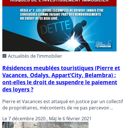
confinement lié à la pandémie de Covid-19.
🏢 Actualités de l’immobilier
Résidences meublées touristiques (Pierre et
Vacances, Odalys, Appart’City, Belambra) :
ont-elles le droit de suspendre le paiement
des loyers ?
Pierre et Vacances est attaqué en justice par un collectif
de propriétaires, mécontents de ne pas percevoir
pleinement leurs loyers durant toute l’année 2020. Une
Le
7 décembre 2020
, MàJ le
6 février 2021
bataille juridique s’annonce afin de déterminer si la cas
de force majeure, invoqué par Pierre et Vacances, est