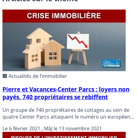
🏢 Actualités de l’immobilier
Pierre et Vacances-Center Parcs : loyers non
payés, 740 propriétaires se rebiffent
Un groupe de 740 propriétaires de cottages au sein de
quatre Center Parcs attaquent le numéro un européen
des résidences de loisirs Pierre et Vacances-Center Parcs
Le
6 février 2021
, MàJ le
13 novembre 2021
devant le tribunal judiciaire de Paris, pour obtenir le
règlement de loyers non versés pendant le premier