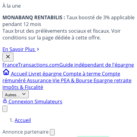
À la une
MONABANQ RENTABILIS :
Taux boosté de 3% applicable
pendant 12 mois
Taux brut des prélèvements sociaux et fiscaux. Voir
conditions sur la page dédiée à cette offre.
En Savoir Plus
France
Transactions.com
Guide indépendant de l'épargne
Accueil
Livret épargne
Compte à terme
Compte
rémunéré
Assurance-Vie
PEA & Bourse
Epargne retraite
Impôts & Fiscalité
Autres...
Connexion
Simulateurs
Accueil
Annonce partenaire