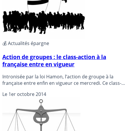
💰 Actualités épargne
Action de groupes : le class-action à la
française entre en vigueur
Intronisée par la loi Hamon, l’action de groupe à la
française entre enfin en vigueur ce mercredi. Ce class-
action modéré en France ne permet pas aux particuliers
Le
1er octobre 2014
de se regrouper eux-mêmes, seules les associations
agréées sont autorisées à agir en justice.