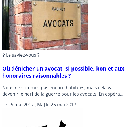
applicable dans ce cadre. Les risques de l’investissement
immobilier se rappellent soudainement aux
investisseurs.
❓ Le saviez-vous ?
Où dénicher un avocat, si possible, bon et aux
honoraires raisonnables ?
Nous ne sommes pas encore habitués, mais cela va
devenir le nerf de la guerre pour les avocats. En espérant
que nous ne tomberons pas dans le travers des USA,
Le
25 mai 2017
, MàJ le
26 mai 2017
avec des publicités pour des avocats sur les paquets de
chips, les avocats sont dorénavant autorisé à lancer des
campagnes publicitaires afin de trouver de nouveaux
clients.