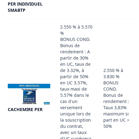
PER INDIVIDUEL
SMABTP
2.550 % à 5.570
%
BONUS COND.
Bonus de
rendement : A
partir de 30%
en UC, taux de
de 3.32%, à
2.550 % à
partir de 50%
3.830 %
en UC 3.57%,
BONUS
taux maxi de
COND.
5.57% dans le
Bonus de
cas d'un
rendement :
versement
Taux 3,83%
CACHEMIRE PER
unique lors de
maximum si
la souscription
part en UC >
du contrat,
50%
avec un taux
d'UC supérieur