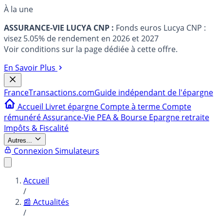
À la une
ASSURANCE-VIE LUCYA CNP :
Fonds euros Lucya CNP :
visez 5.05% de rendement en 2026 et 2027
Voir conditions sur la page dédiée à cette offre.
En Savoir Plus
France
Transactions.com
Guide indépendant de l'épargne
Accueil
Livret épargne
Compte à terme
Compte
rémunéré
Assurance-Vie
PEA & Bourse
Epargne retraite
Impôts & Fiscalité
Autres...
Connexion
Simulateurs
Accueil
/
📰 Actualités
/