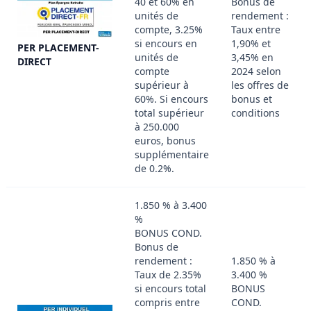
40 et 60% en
Bonus de
unités de
rendement :
compte, 3.25%
Taux entre
si encours en
1,90% et
PER PLACEMENT-
unités de
3,45% en
DIRECT
compte
2024 selon
supérieur à
les offres de
60%. Si encours
bonus et
total supérieur
conditions
à 250.000
euros, bonus
supplémentaire
de 0.2%.
1.850 % à 3.400
%
BONUS COND.
Bonus de
rendement :
1.850 % à
Taux de 2.35%
3.400 %
si encours total
BONUS
compris entre
COND.