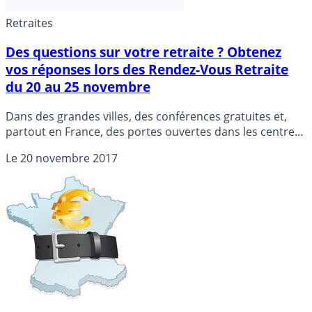
Retraites
Des questions sur votre retraite ? Obtenez
vos réponses lors des Rendez-Vous Retraite
du 20 au 25 novembre
Dans des grandes villes, des conférences gratuites et,
partout en France, des portes ouvertes dans les centres
d’information retraite de l’Agirc-Arrco sont organisées du
Le
20 novembre 2017
20 au 25 novembre 2017. Les experts répondent à toutes
vos questions sur votre retraite, gratuitement.