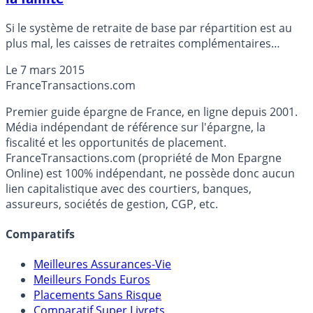
Si le système de retraite de base par répartition est au
plus mal, les caisses de retraites complémentaires
AGIRC/ARRCO sont au bord de la faillite. La seule solution
Le
7 mars 2015
sera de couper dans les rentes versées, des malus sont
France
Transactions.com
proposés pour inciter les bénéficiaires à partir le plus
tard possible à la retraite. Un contre-pied de plus, cotisez
Premier guide épargne de France, en ligne depuis 2001.
toute votre vie, et arrivé à la retraite on vous annonce
Média indépendant de référence sur l'épargne, la
que votre pension sera réduite de 40%... Est-ce bien là ce
fiscalité et les opportunités de placement.
fameux modèle français ?
FranceTransactions.com (propriété de Mon Epargne
Online) est 100% indépendant, ne possède donc aucun
lien capitalistique avec des courtiers, banques,
assureurs, sociétés de gestion, CGP, etc.
Comparatifs
Meilleures Assurances-Vie
Meilleurs Fonds Euros
Placements Sans Risque
Comparatif Super Livrets