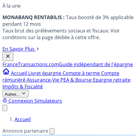
À la une
MONABANQ RENTABILIS :
Taux boosté de 3% applicable
pendant 12 mois
Taux brut des prélèvements sociaux et fiscaux. Voir
conditions sur la page dédiée à cette offre.
En Savoir Plus
France
Transactions.com
Guide indépendant de l'épargne
Accueil
Livret épargne
Compte à terme
Compte
rémunéré
Assurance-Vie
PEA & Bourse
Epargne retraite
Impôts & Fiscalité
Autres...
Connexion
Simulateurs
Accueil
Annonce partenaire