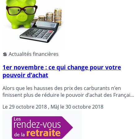
syndicats.
💲 Actualités financières
1er novembre : ce qui change pour votre
pouvoir d’achat
Alors que les hausses des prix des carburants n’en
finissent plus de réduire le pouvoir d’achat des Français,
quelques petites bonnes nouvelles sont à noter,
Le
29 octobre 2018
, MàJ le
30 octobre 2018
applicables à partir du 1er novembre 2018. Évidemment,
toujours de mauvaises nouvelles, le prix du gaz
notamment, toujours en hausse.