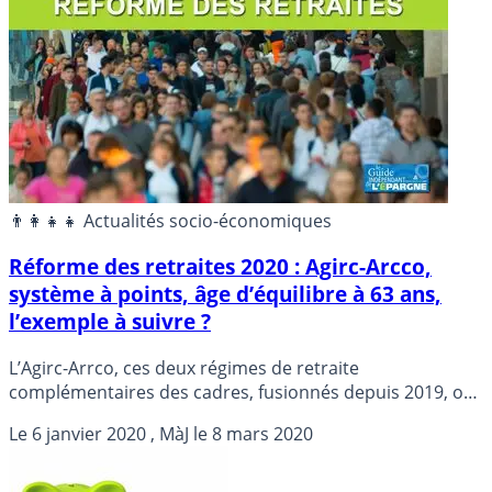
👨‍👩‍👧‍👧 Actualités socio-économiques
Réforme des retraites 2020 : Agirc-Arcco,
système à points, âge d’équilibre à 63 ans,
l’exemple à suivre ?
L’Agirc-Arrco, ces deux régimes de retraite
complémentaires des cadres, fusionnés depuis 2019, ont
déjà tout de la réforme des retraites de base prévue par
Le
6 janvier 2020
, MàJ le
8 mars 2020
le gouvernement : système à points, âge d’équilibre à 63
ans. Et tout s’est mis en place sans la moindre vague...
Car le gouvernement n’a rien imposé. Tout est venu des