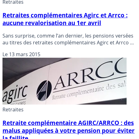
Retraites
Retraites complémentaires Agirc et Arrco :
aucune revalorisation au 1er avril
Sans surprise, comme l’an dernier, les pensions versées
au titres des retraites complémentaires Agirc et Arrco ne
seront pas revalorisées au 1er avril. Ces deux systèmes
Le
13 mars 2015
de retrait étant au bord de la faillite, leur pérennité n’est
toujours pas assurée.
Retraites
Retraite complémentaire AGIRC/ARRCO : des
malus appliquées à votre pension pour éviter
la faillite