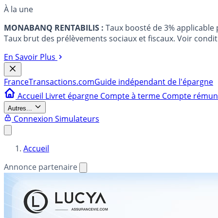
À la une
MONABANQ RENTABILIS :
Taux boosté de 3% applicable
Taux brut des prélèvements sociaux et fiscaux. Voir conditi
En Savoir Plus
France
Transactions.com
Guide indépendant de l'épargne
Accueil
Livret épargne
Compte à terme
Compte rému
Autres...
Connexion
Simulateurs
Accueil
Annonce partenaire