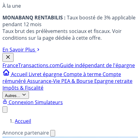
À la une
MONABANQ RENTABILIS :
Taux boosté de 3% applicable
pendant 12 mois
Taux brut des prélèvements sociaux et fiscaux. Voir
conditions sur la page dédiée à cette offre.
En Savoir Plus
France
Transactions.com
Guide indépendant de l'épargne
Accueil
Livret épargne
Compte à terme
Compte
rémunéré
Assurance-Vie
PEA & Bourse
Epargne retraite
Impôts & Fiscalité
Autres...
Connexion
Simulateurs
Accueil
Annonce partenaire