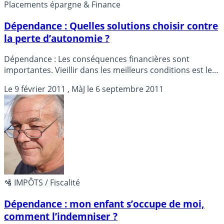
Placements épargne & Finance
Dépendance : Quelles solutions choisir contre
la perte d’autonomie ?
Dépendance : Les conséquences financières sont
importantes. Vieillir dans les meilleurs conditions est le
souhait de tous pour soi même et pour ses proches.
Le
9 février 2011
, MàJ le
6 septembre 2011
Malheureusement, nous aurons pratiquement tous
besoin un jour au minimum d’une aide extérieure.
Quelles sont les solutions pour financer ces besoins
indispensables et coûteux ? Zoom sur un problème qui
nous concerne tous...
🛂 IMPÔTS / Fiscalité
Dépendance : mon enfant s’occupe de moi,
comment l’indemniser ?