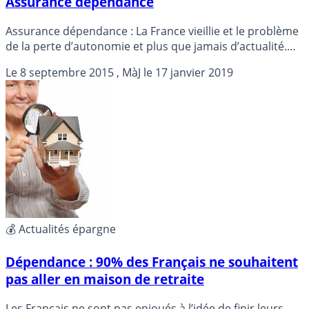
Assurance dépendance
Assurance dépendance : La France vieillie et le problème
de la perte d’autonomie et plus que jamais d’actualité.
Afin de prévenir les coûts élevés qu’implique la
Le
8 septembre 2015
, MàJ le
17 janvier 2019
dépendance, il existe des contrats d’assurance qui
permette de se protéger soi même et ses proches en cas
de perte d’autonomie...
💰 Actualités épargne
Dépendance : 90% des Français ne souhaitent
pas aller en maison de retraite
Les Français ne sont pas enjoués à l’idée de finir leurs