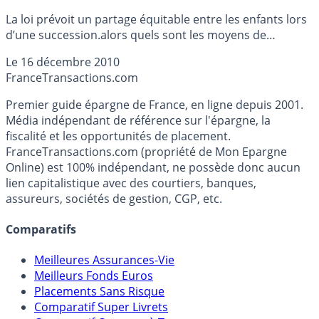
La loi prévoit un partage équitable entre les enfants lors
d’une succession.alors quels sont les moyens de
privilégier un enfant qui a pris soin de vous suite à une
Le
16 décembre 2010
perte d’autonomie ?
France
Transactions.com
Premier guide épargne de France, en ligne depuis 2001.
Média indépendant de référence sur l'épargne, la
fiscalité et les opportunités de placement.
FranceTransactions.com (propriété de Mon Epargne
Online) est 100% indépendant, ne possède donc aucun
lien capitalistique avec des courtiers, banques,
assureurs, sociétés de gestion, CGP, etc.
Comparatifs
Meilleures Assurances-Vie
Meilleurs Fonds Euros
Placements Sans Risque
Comparatif Super Livrets