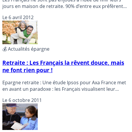
jours en maison de retraite. 90% d’entre eux préfèrent
rester chez eux ! Si cela allégeait le problème du manque
Le
6 avril 2012
de place en établissements spécialisés, celui du
financement demeure conséquent...
💰 Actualités épargne
Retraite : Les Français la rêvent douce, mais
ne font rien pour !
Epargne retraite : Une étude Ipsos pour Axa France met
en avant un paradoxe : les Français visualisent leur
future retraite comme un moment de liberté, tout en
Le
6 octobre 2011
craignant la dépendance, mais ne la prépare pas pour
autant !