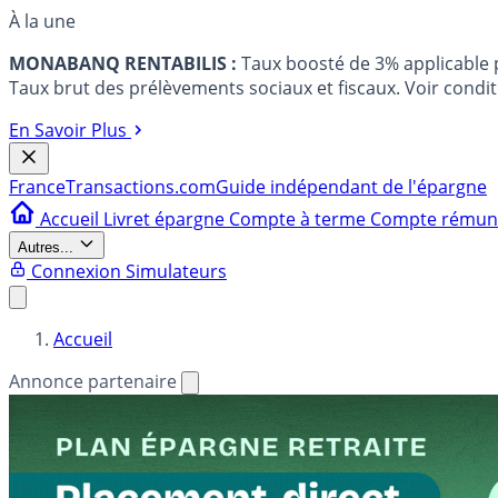
À la une
MONABANQ RENTABILIS :
Taux boosté de 3% applicable
Taux brut des prélèvements sociaux et fiscaux. Voir conditi
En Savoir Plus
France
Transactions.com
Guide indépendant de l'épargne
Accueil
Livret épargne
Compte à terme
Compte rému
Autres...
Connexion
Simulateurs
Accueil
Annonce partenaire