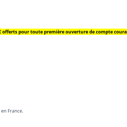
€ offerts pour toute première ouverture de compte coura
 en France.