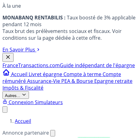
À la une
MONABANQ RENTABILIS :
Taux boosté de 3% applicable
pendant 12 mois
Taux brut des prélèvements sociaux et fiscaux. Voir
conditions sur la page dédiée à cette offre.
En Savoir Plus
France
Transactions.com
Guide indépendant de l'épargne
Accueil
Livret épargne
Compte à terme
Compte
rémunéré
Assurance-Vie
PEA & Bourse
Epargne retraite
Impôts & Fiscalité
Autres...
Connexion
Simulateurs
Accueil
Annonce partenaire