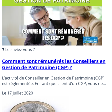
❓ Le saviez-vous ?
Comment sont rémunérés les Conseillers en
Gestion de Patrimoine (CGP) ?
L’activité de Conseiller en Gestion de Patrimoine (CGP)
est réglementée. En tant que client d’un CGP, vous ne
pouvez ignorer comment il se rémunère, car il est dans
Le
17 juillet 2020
l’obligation de vous l’indiquer, avant même que vous ne
deveniez client.