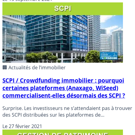
métiers du chiffres sont attendus pour ce salon
professionnel renommé.
🏢 Actualités de l’immobilier
SCPI / Crowdfunding immobilier : pourquoi
certaines plateformes (Anaxago, WiSeed)
commercialisent-elles désormais des SCPI ?
Surprise. Les investisseurs ne s’attendaient pas à trouver
des SCPI distribuées sur les plateformes de
crowdfunding immobilier. C’est assez récent, et cela
Le
27 février 2021
soulève tout de même quelques questions.