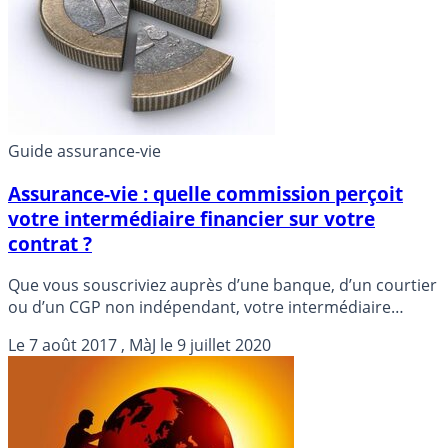
Guide assurance-vie
Assurance-vie : quelle commission perçoit
votre intermédiaire financier sur votre
contrat ?
Que vous souscriviez auprès d’une banque, d’un courtier
ou d’un CGP non indépendant, votre intermédiaire
financier perçoit une commission, à la souscription de
Le
7 août 2017
, MàJ le
9 juillet 2020
votre contrat, mais également des rétrocessions sur vos
encours. Détails.