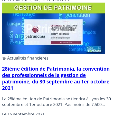
offres de forfaits se multiplient.
💲 Actualités financières
28ième édition de Patrimonia, la convention
des professionnels de la gestion de
patrimoine, du 30 septembre au 1er octobre
2021
La 28ième édition de Patrimonia se tiendra à Lyon les 30
septembre et 1er octobre 2021. Pas moins de 7.500
professionnels de la gestion de patrimoine et des
Le
15 septembre 2021