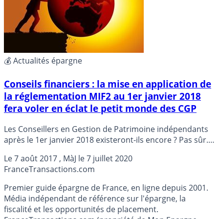
💰 Actualités épargne
Conseils financiers : la mise en application de
la réglementation MIF2 au 1er janvier 2018
fera voler en éclat le petit monde des CGP
Les Conseillers en Gestion de Patrimoine indépendants
après le 1er janvier 2018 existeront-ils encore ? Pas sûr. A
ce jour, ils ne représentent que 5% de la profession du
Le
7 août 2017
, MàJ le
7 juillet 2020
conseil en gestion de patrimoine et dès 2018, la
France
Transactions.com
réglementation MIF2 devrait en faire considérablement
réduire le nombre.
Premier guide épargne de France, en ligne depuis 2001.
Média indépendant de référence sur l'épargne, la
fiscalité et les opportunités de placement.