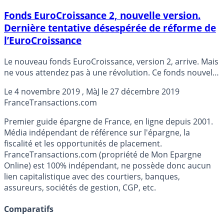
Fonds EuroCroissance 2, nouvelle version.
Dernière tentative désespérée de réforme de
l’EuroCroissance
Le nouveau fonds EuroCroissance, version 2, arrive. Mais
ne vous attendez pas à une révolution. Ce fonds nouvelle
version sera surtout plus exposé aux risques de marché.
Le
4 novembre 2019
, MàJ le
27 décembre 2019
Quelle nouveauté !
France
Transactions.com
Premier guide épargne de France, en ligne depuis 2001.
Média indépendant de référence sur l'épargne, la
fiscalité et les opportunités de placement.
FranceTransactions.com (propriété de Mon Epargne
Online) est 100% indépendant, ne possède donc aucun
lien capitalistique avec des courtiers, banques,
assureurs, sociétés de gestion, CGP, etc.
Comparatifs