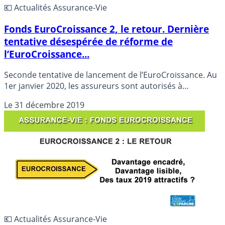
💶 Actualités Assurance-Vie
Fonds EuroCroissance 2, le retour. Dernière
tentative désespérée de réforme de
l’EuroCroissance...
Seconde tentative de lancement de l’EuroCroissance. Au
1er janvier 2020, les assureurs sont autorisés à
commercialiser la nouvelle version de l’eurocroissance,
Le
31 décembre 2019
plus lisible, plus simple... Mais pas forcément plus
demandée par les épargnants.
💶 Actualités Assurance-Vie