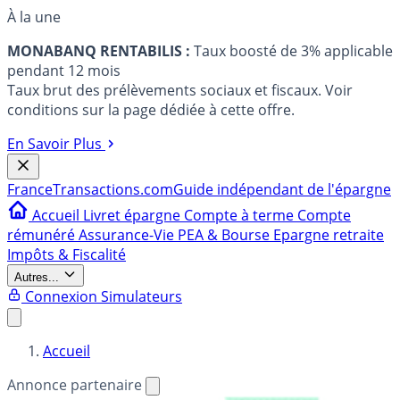
À la une
MONABANQ RENTABILIS :
Taux boosté de 3% applicable
pendant 12 mois
Taux brut des prélèvements sociaux et fiscaux. Voir
conditions sur la page dédiée à cette offre.
En Savoir Plus
France
Transactions.com
Guide indépendant de l'épargne
Accueil
Livret épargne
Compte à terme
Compte
rémunéré
Assurance-Vie
PEA & Bourse
Epargne retraite
Impôts & Fiscalité
Autres...
Connexion
Simulateurs
Accueil
Annonce partenaire