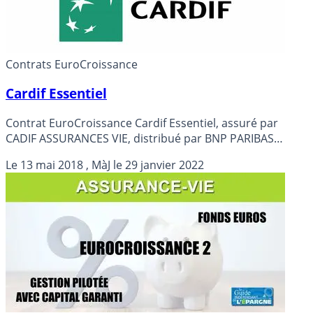
Contrats EuroCroissance
Cardif Essentiel
Contrat EuroCroissance Cardif Essentiel, assuré par
CADIF ASSURANCES VIE, distribué par BNP PARIBAS
CARDIF. Rendement publié du fonds en euros en 2025 de
Le
13 mai 2018
, MàJ le
29 janvier 2022
2.750% (Soit 2.277% NET des prélèvements sociaux et des
frais de gestion).