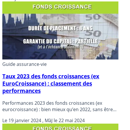
Guide assurance-vie
Taux 2023 des fonds croissances (ex
EuroCroissance) : classement des
performances
Performances 2023 des fonds croissances (ex
eurocroissance) : bien mieux qu’en 2022, sans être
toutefois exceptionnels. Certains fonds euros classiques
Le
19 janvier 2024
, MàJ le
22 mai 2024
font mieux !