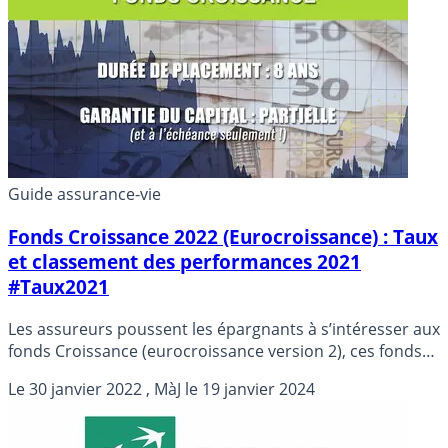
Guide assurance-vie
Fonds Croissance 2022 (Eurocroissance) : Taux
et classement des performances 2021
#Taux2021
Les assureurs poussent les épargnants à s’intéresser aux
fonds Croissance (eurocroissance version 2), ces fonds
donnés comme étant une alternative aux fonds euros.
Le
30 janvier 2022
, MàJ le
19 janvier 2024
Les performances intermédiaires publiées ne sont pas
toujours à la hauteur des espérances.