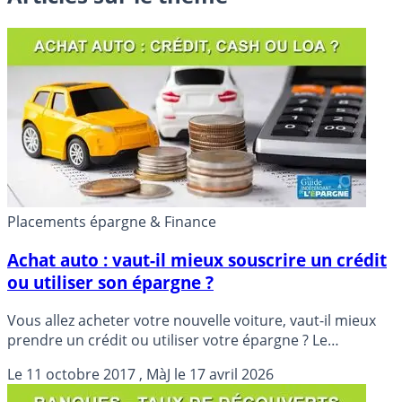
Placements épargne & Finance
Achat auto : vaut-il mieux souscrire un crédit
ou utiliser son épargne ?
Vous allez acheter votre nouvelle voiture, vaut-il mieux
prendre un crédit ou utiliser votre épargne ? Le
concessionnaire vous fera une démonstration chiffrée
Le
11 octobre 2017
, MàJ le
17 avril 2026
surprenante, montrant que la solution du crédit est la
plus avantageuse... Mais il a omis de dire pour qui.