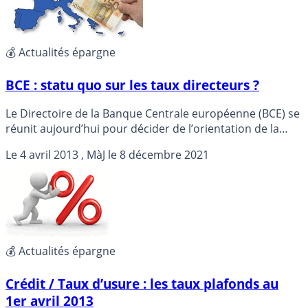
💰 Actualités épargne
BCE : statu quo sur les taux directeurs ?
Le Directoire de la Banque Centrale européenne (BCE) se
réunit aujourd’hui pour décider de l’orientation de la
politique monétaire dans les semaines à venir. La BCE
Le
4 avril 2013
, MàJ le
8 décembre 2021
devrait vraisemblablement laisser son taux directeur
inchangé...
💰 Actualités épargne
Crédit / Taux d’usure : les taux plafonds au
1er avril 2013