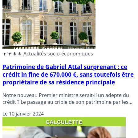
👨‍👩‍👧‍👧 Actualités socio-économiques
Patrimoine de Gabriel Attal surprenant : ce
crédit in fine de 670.000 €, sans toutefois être
propriétaire de sa résidence principale
Notre nouveau Premier ministre serait-il un adepte du
crédit ? Le passage au crible de son patrimoine par les
journalistes laisse apparaître un crédit in fine de 670.000
Le
10 janvier 2024
€.