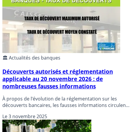
Décryptage d’une démonstration financière biaisée.
🏛️ Actualités des banques
Découverts autorisés et réglementation
applicable au 20 novembre 2026 : de
nombreuses fausses informations
À propos de l’évolution de la réglementation sur les
découverts bancaires, les fausses informations circulent
rapidement : non, le crédit automatique (découvert) ne
Le
3 novembre 2025
sera pas interdit par la réglementation. Détails.