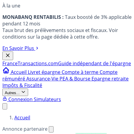
À la une
MONABANQ RENTABILIS :
Taux boosté de 3% applicable
pendant 12 mois
Taux brut des prélèvements sociaux et fiscaux. Voir
conditions sur la page dédiée à cette offre.
En Savoir Plus
France
Transactions.com
Guide indépendant de l'épargne
Accueil
Livret épargne
Compte à terme
Compte
rémunéré
Assurance-Vie
PEA & Bourse
Epargne retraite
Impôts & Fiscalité
Autres...
Connexion
Simulateurs
Accueil
Annonce partenaire