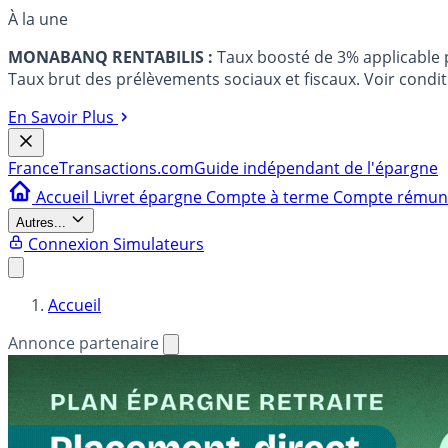
À la une
MONABANQ RENTABILIS :
Taux boosté de 3% applicable
Taux brut des prélèvements sociaux et fiscaux. Voir conditi
En Savoir Plus
France
Transactions.com
Guide indépendant de l'épargne
Accueil
Livret épargne
Compte à terme
Compte rému
Autres...
Connexion
Simulateurs
Accueil
Annonce partenaire