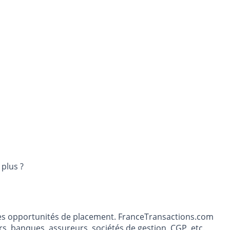
 plus ?
t les opportunités de placement. FranceTransactions.com
s, banques, assureurs, sociétés de gestion, CGP, etc.