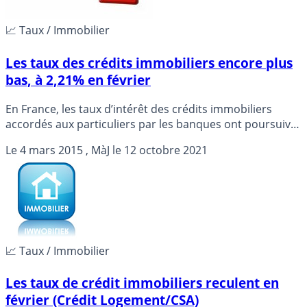
📈 Taux / Immobilier
Les taux des crédits immobiliers encore plus
bas, à 2,21% en février
En France, les taux d’intérêt des crédits immobiliers
accordés aux particuliers par les banques ont poursuivi
leur baisse en février pour s’établir à 2,21% en moyenne
Le
4 mars 2015
, MàJ le
12 octobre 2021
contre 2,29% le mois précédent, selon une étude publiée
mercredi.
📈 Taux / Immobilier
Les taux de crédit immobiliers reculent en
février (Crédit Logement/CSA)