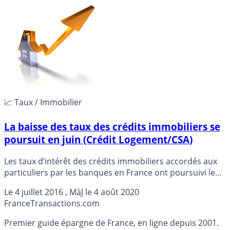
affirmé jeudi les notaires.
📈 Taux / Immobilier
La baisse des taux des crédits immobiliers se
poursuit en juin (Crédit Logement/CSA)
Les taux d’intérêt des crédits immobiliers accordés aux
particuliers par les banques en France ont poursuivi leur
baisse au mois de juin comparé au mois précédent,
Le
4 juillet 2016
, MàJ le
4 août 2020
selon une étude publiée lundi.
France
Transactions.com
Premier guide épargne de France, en ligne depuis 2001.