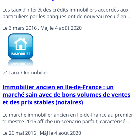
Les taux d’intérêt des crédits immobiliers accordés aux
particuliers par les banques ont de nouveau reculé en
février comparé au mois précédent, selon une étude
Le
3 mars 2016
, MàJ le
4 août 2020
publiée jeudi.
📈 Taux / Immobilier
Immobilier ancien en Ile-de-France : un
marché sain avec de bons volumes de ventes
et des prix stables (notaires)
Le marché immobilier ancien en Ile-de-France au premier
trimestre 2016 affiche un scénario parfait, caractérisé
par de la fluidité, des volumes étoffés et des prix qui
Le
26 mai 2016
, MàJ le
4 août 2020
devraient rester stables dans les prochains mois, ont