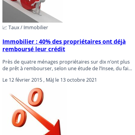
📈 Taux / Immobilier
Immobilier : 40% des propriétaires ont déjà
remboursé leur crédit
Près de quatre ménages propriétaires sur dix n’ont plus
de prêt à rembourser, selon une étude de l’Insee, du fait
du vieillissement de la population, tandis que leur part
Le
12 février 2015
, MàJ le
13 octobre 2021
au sein des ménages en France reste stable depuis 2010.