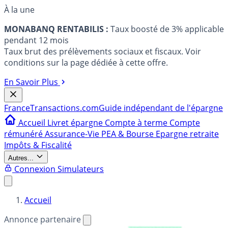
À la une
MONABANQ RENTABILIS :
Taux boosté de 3% applicable
pendant 12 mois
Taux brut des prélèvements sociaux et fiscaux. Voir
conditions sur la page dédiée à cette offre.
En Savoir Plus
France
Transactions.com
Guide indépendant de l'épargne
Accueil
Livret épargne
Compte à terme
Compte
rémunéré
Assurance-Vie
PEA & Bourse
Epargne retraite
Impôts & Fiscalité
Autres...
Connexion
Simulateurs
Accueil
Annonce partenaire