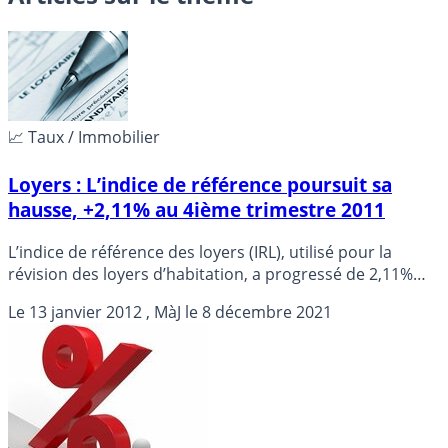
📈 Taux / Immobilier
Loyers : L’indice de référence poursuit sa
hausse, +2,11% au 4ième trimestre 2011
L’indice de référence des loyers (IRL), utilisé pour la
révision des loyers d’habitation, a progressé de 2,11%
sur un an au quatrième trimestre 2011, soit sa plus forte
Le
13 janvier 2012
, MàJ le
8 décembre 2021
hausse depuis 2009.