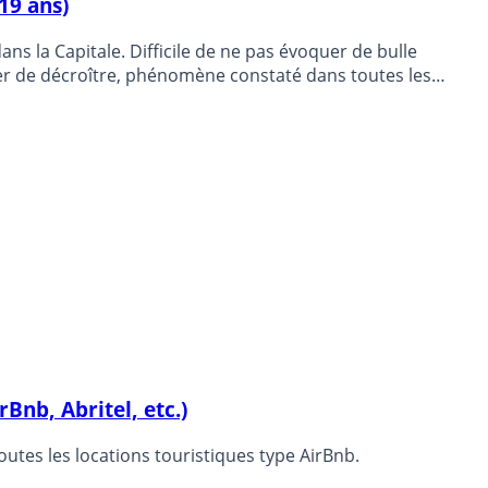
19 ans)
ans la Capitale. Difficile de ne pas évoquer de bulle
énomène constaté dans toutes les
ourtes durées, bien plus lucratifs, surtout compte-tenu de
Bnb, Abritel, etc.)
utes les locations touristiques type AirBnb.