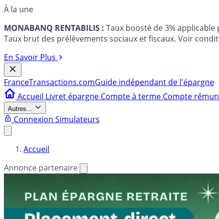
À la une
MONABANQ RENTABILIS :
Taux boosté de 3% applicable
Taux brut des prélèvements sociaux et fiscaux. Voir conditi
En Savoir Plus
France
Transactions.com
Guide indépendant de l'épargne
Accueil
Livret épargne
Compte à terme
Compte rému
Autres...
Connexion
Simulateurs
Accueil
Annonce partenaire