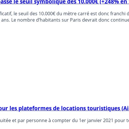
asse le seuil symbolique des 10.000€ (+248% en 
catif, le seuil des 10.000€ du mètre carré est donc franchi d
ombre d’habitants sur Paris devrait donc continuer de décroître, ph
a place est laissée ainsi aux hébergements touristiques de c
ur les plateformes de locations touristiques (Air
itée et par personne à compter du 1er janvier 2021 pour to