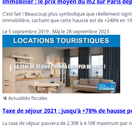
Immobilier : le prix moyen du m2 sur Paris dép
C’est fait ! Beaucoup plus symbolique que réellement signifi
immobilière, sachant que cette hausse est de +248% en 19 ans. Le n
grandes capitales dont le prix de l’immobilier a flambé. L
Le
5 septembre 2019
, MàJ le
28 septembre 2023
la mise en application du plafond des loyers.
🛂 Actualités fiscales
Taxe de séjour 2021 : jusqu’à +78% de hausse po
La taxe de séjour passera de 2.30€ à 4.10€ maximum par nu