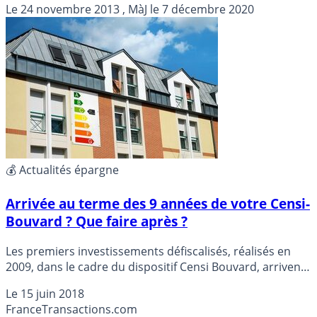
Le
24 novembre 2013
, MàJ le
7 décembre 2020
éligibles aux dispositifs de défiscalisation Censi Bouvard
ou LMNP.
💰 Actualités épargne
Arrivée au terme des 9 années de votre Censi-
Bouvard ? Que faire après ?
Les premiers investissements défiscalisés, réalisés en
2009, dans le cadre du dispositif Censi Bouvard, arrivent
à échéance en 2019. À l’instar des autres dispositifs
Le
15 juin 2018
d’incitation fiscale à l’investissement dans l’immobilier
France
Transactions.com
locatif, la sempiternelle question se pose : que dois-je