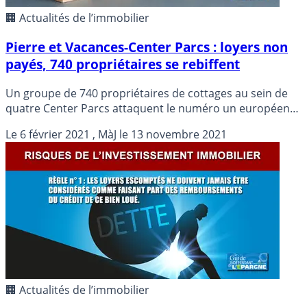
🏢 Actualités de l’immobilier
Pierre et Vacances-Center Parcs : loyers non
payés, 740 propriétaires se rebiffent
Un groupe de 740 propriétaires de cottages au sein de
quatre Center Parcs attaquent le numéro un européen
des résidences de loisirs Pierre et Vacances-Center Parcs
Le
6 février 2021
, MàJ le
13 novembre 2021
devant le tribunal judiciaire de Paris, pour obtenir le
règlement de loyers non versés pendant le premier
confinement lié à la pandémie de Covid-19.
🏢 Actualités de l’immobilier