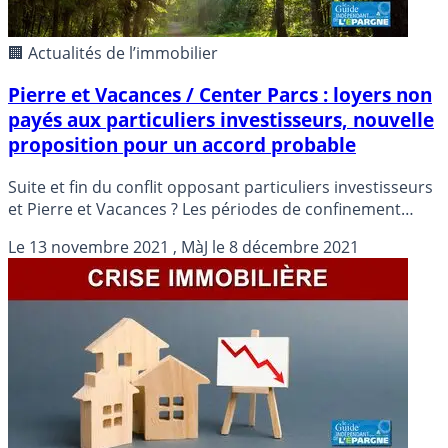
🏢 Actualités de l’immobilier
Pierre et Vacances / Center Parcs : loyers non
payés aux particuliers investisseurs, nouvelle
proposition pour un accord probable
Suite et fin du conflit opposant particuliers investisseurs
et Pierre et Vacances ? Les périodes de confinement
n’ont pas permis de louer les biens, cas de force majeur
Le
13 novembre 2021
, MàJ le
8 décembre 2021
avancé par Pierre et Vacances. Une nouvelle proposition
négociée semble aboutir à un accord avec une large
majorité de propriétaires non encore signataires de la
première proposition effectuée en septembre dernier.