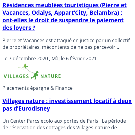
Résidences meublées touristiques (Pierre et
Vacances, Odalys, Appart’City, Belambra) :
ont-elles le droit de suspendre le paiement
des loyers ?
Pierre et Vacances est attaqué en justice par un collectif
de propriétaires, mécontents de ne pas percevoir
pleinement leurs loyers durant toute l’année 2020. Une
Le
7 décembre 2020
, MàJ le
6 février 2021
bataille juridique s’annonce afin de déterminer si la cas
de force majeure, invoqué par Pierre et Vacances, est
applicable dans ce cadre. Les risques de l’investissement
immobilier se rappellent soudainement aux
investisseurs.
Placements épargne & Finance
Villages nature : investissement locatif à deux
pas d’Eurodisney
Un Center Parcs écolo aux portes de Paris ! La période
de réservation des cottages des Villages nature de
Marne la vallée est enfin ouverte. Ces appartements sont