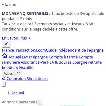
À la une
MONABANQ RENTABILIS :
Taux boosté de 3% applicable
pendant 12 mois
Taux brut des prélèvements sociaux et fiscaux. Voir
conditions sur la page dédiée à cette offre.
En Savoir Plus
France
Transactions.com
Guide indépendant de l'épargne
Accueil
Livret épargne
Compte à terme
Compte
rémunéré
Assurance-Vie
PEA & Bourse
Epargne retraite
Impôts & Fiscalité
Autres...
Connexion
Simulateurs
Accueil
Annonce partenaire