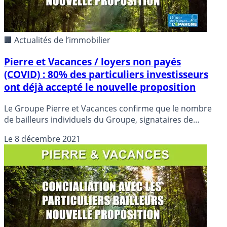
🏢 Actualités de l’immobilier
Pierre et Vacances / loyers non payés
(COVID) : 80% des particuliers investisseurs
ont déjà accepté le nouvelle proposition
Le Groupe Pierre et Vacances confirme que le nombre
de bailleurs individuels du Groupe, signataires de
l’avenant de septembre et de cette nouvelle proposition,
Le
8 décembre 2021
représentait près de 80% des lots, toutes résidences
confondues, ce chiffre étant encore susceptible
d’augmentation au fur et à mesure de l’arrivée par
courrier des adhésions.