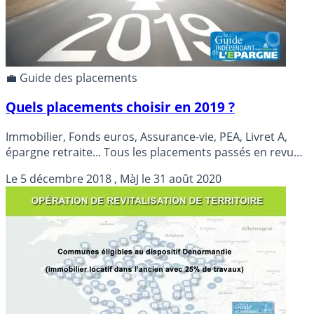
💼 Guide des placements
Quels placements choisir en 2019 ?
Immobilier, Fonds euros, Assurance-vie, PEA, Livret A,
épargne retraite... Tous les placements passés en revue,
échelles de risques, potentiels de rendements, avis sur
Le
5 décembre 2018
, MàJ le
31 août 2020
tous les actifs. Un guide pour choisir ses placements en
2019.