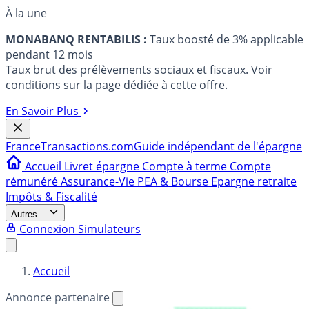
À la une
MONABANQ RENTABILIS :
Taux boosté de 3% applicable
pendant 12 mois
Taux brut des prélèvements sociaux et fiscaux. Voir
conditions sur la page dédiée à cette offre.
En Savoir Plus
France
Transactions.com
Guide indépendant de l'épargne
Accueil
Livret épargne
Compte à terme
Compte
rémunéré
Assurance-Vie
PEA & Bourse
Epargne retraite
Impôts & Fiscalité
Autres...
Connexion
Simulateurs
Accueil
Annonce partenaire