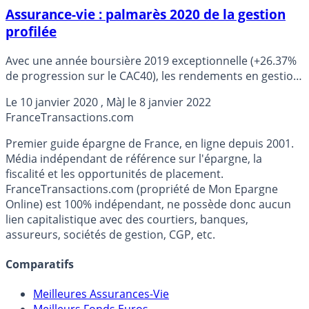
Assurance-vie : palmarès 2020 de la gestion
profilée
Avec une année boursière 2019 exceptionnelle (+26.37%
de progression sur le CAC40), les rendements en gestion
profilée affichent des performances tout aussi
Le
10 janvier 2020
, MàJ le
8 janvier 2022
exceptionnelles au titre de l’année 2019, contrastant
France
Transactions.com
ainsi avec 2018, une année noire, largement négative.
Palmarès des rendements 2019 de la gestion profilée en
Premier guide épargne de France, en ligne depuis 2001.
assurance-vie.
Média indépendant de référence sur l'épargne, la
fiscalité et les opportunités de placement.
FranceTransactions.com (propriété de Mon Epargne
Online) est 100% indépendant, ne possède donc aucun
lien capitalistique avec des courtiers, banques,
assureurs, sociétés de gestion, CGP, etc.
Comparatifs
Meilleures Assurances-Vie