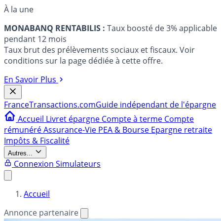
À la une
MONABANQ RENTABILIS :
Taux boosté de 3% applicable
pendant 12 mois
Taux brut des prélèvements sociaux et fiscaux. Voir
conditions sur la page dédiée à cette offre.
En Savoir Plus
France
Transactions.com
Guide indépendant de l'épargne
Accueil
Livret épargne
Compte à terme
Compte
rémunéré
Assurance-Vie
PEA & Bourse
Epargne retraite
Impôts & Fiscalité
Autres...
Connexion
Simulateurs
Accueil
Annonce partenaire