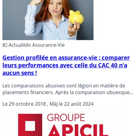
💶 Actualités Assurance-Vie
Gestion profilée en assurance-vie : comparer
leurs performances avec celle du CAC 40 n’a
aucun sens !
Les comparaisons abusives sont légion en matière de
placements financiers. Après la comparaison ubuesque
des rendements des SCPI à celle du livret A, une hérésie
Le
29 octobre 2018
, MàJ le
22 août 2024
financière, voici que de plus en plus de communications
comparent les performances des profils de gestion,
dynamiques ou offensifs, à celle de l’indice CAC 40. Une
hérésie de plus.