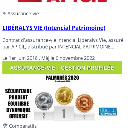
☂️ Assurance-vie
LIBÉRALYS VIE (Intencial Patrimoine)
Contrat d'assurance-vie Intencial Liberalys Vie, assuré
par APICIL, distribué par INTENCIAL PATRIMOINE.
Rendements bruts, puis nets (des prélèvements sociaux
Le
1er juin 2018
, MàJ le
6 novembre 2022
et des frais de gestion) des fonds en euros : EUROFLEX
2025: 1.900% brut, APICIL EURO GARANTI FG 100 2025:
1.300% brut
🏆 Comparatifs