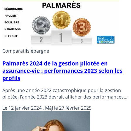
Comparatifs épargne
Palmarès 2024 de la gestion pilotée en
assurance-vie : performances 2023 selon les
profils
Après une année 2022 catastrophique pour la gestion
pilotée, l’année 2023 devrait afficher des performances
attractives. Détails des rendements par type de profils
Le
12 janvier 2024
, MàJ le
27 février 2025
d’investisseurs.