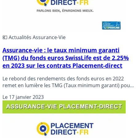
💶 Actualités Assurance-Vie
Assurance-vie : le taux minimum garanti
(TMG) du fonds euros SwissLife est de 2.25%
en 2023 sur les contrats Placement-direct
Le rebond des rendements des fonds euros en 2022
remet en lumière les TMG (Taux minimum garanti) pour
l’année 2023. Placement-direct.fr annonce le TMG pour
Le
17 janvier 2023
les fonds euros équipant ses contrats assurés auprès de
SwissLife Assurance et Patrimoine.