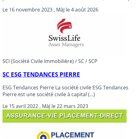
Placement-direct.fr. Rendement publié du fonds en
Le
16 novembre 2023
, MàJ le
4 août 2026
euros en 2025 de 3.600% (Soit 2.981% NET des
prélèvements sociaux et des frais de gestion).
SCI (Société Civile Immobilière) / SC / SCP
SC ESG TENDANCES PIERRE
ESG Tendances Pierre La société civile ESG Tendances
Pierre est une société civile à capital (...)
Le
15 avril 2022
, MàJ le
22 mars 2023