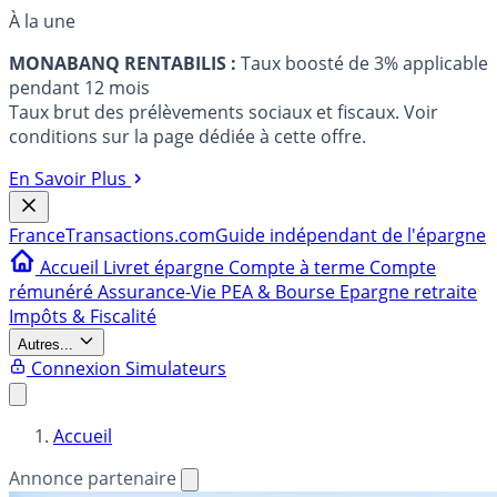
À la une
MONABANQ RENTABILIS :
Taux boosté de 3% applicable
pendant 12 mois
Taux brut des prélèvements sociaux et fiscaux. Voir
conditions sur la page dédiée à cette offre.
En Savoir Plus
France
Transactions.com
Guide indépendant de l'épargne
Accueil
Livret épargne
Compte à terme
Compte
rémunéré
Assurance-Vie
PEA & Bourse
Epargne retraite
Impôts & Fiscalité
Autres...
Connexion
Simulateurs
Accueil
Annonce partenaire