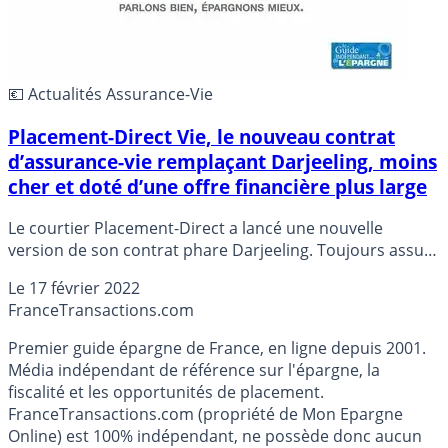
💶 Actualités Assurance-Vie
Placement-Direct Vie, le nouveau contrat
d’assurance-vie remplaçant Darjeeling, moins
cher et doté d’une offre financière plus large
Le courtier Placement-Direct a lancé une nouvelle
version de son contrat phare Darjeeling. Toujours assuré
auprès de Swiss Life Assurance et Patrimoine,
Le
17 février 2022
Placement-Direct Vie est encore moins cher et propose
France
Transactions.com
une offre financière encore plus complète. Sera-t-il
difficile de lui trouver un défaut ?
Premier guide épargne de France, en ligne depuis 2001.
Média indépendant de référence sur l'épargne, la
fiscalité et les opportunités de placement.
FranceTransactions.com (propriété de Mon Epargne
Online) est 100% indépendant, ne possède donc aucun