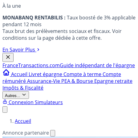
À la une
MONABANQ RENTABILIS :
Taux boosté de 3% applicable
pendant 12 mois
Taux brut des prélèvements sociaux et fiscaux. Voir
conditions sur la page dédiée à cette offre.
En Savoir Plus
France
Transactions.com
Guide indépendant de l'épargne
Accueil
Livret épargne
Compte à terme
Compte
rémunéré
Assurance-Vie
PEA & Bourse
Epargne retraite
Impôts & Fiscalité
Autres...
Connexion
Simulateurs
Accueil
Annonce partenaire