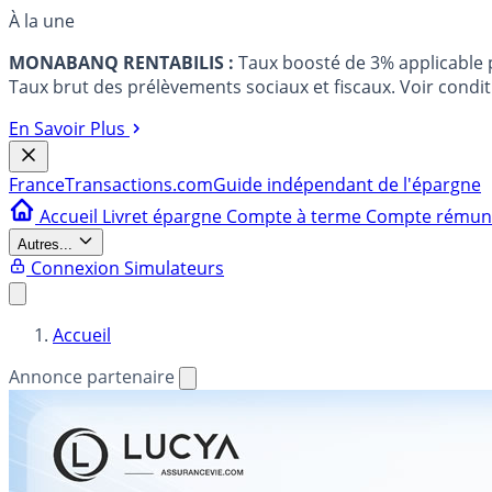
À la une
MONABANQ RENTABILIS :
Taux boosté de 3% applicable
Taux brut des prélèvements sociaux et fiscaux. Voir conditi
En Savoir Plus
France
Transactions.com
Guide indépendant de l'épargne
Accueil
Livret épargne
Compte à terme
Compte rému
Autres...
Connexion
Simulateurs
Accueil
Annonce partenaire