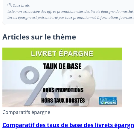
(1)
: Taux bruts
Liste non exhaustive des offres promotionnelles des livrets épargne du marché.
livrets épargne est présenté trié par taux promotionnel. Informations fournies à
Articles sur le thème
Comparatifs épargne
Comparatif des taux de base des livrets éparg