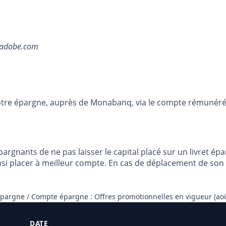
k.adobe.com
otre épargne, auprès de Monabanq, via le compte rémunéré R
argnants de ne pas laisser le capital placé sur un livret épa
i placer à meilleur compte. En cas de déplacement de son ar
épargne / Compte épargne : Offres promotionnelles en vigueur (ao
DATE