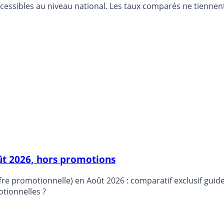
ccessibles au niveau national. Les taux comparés ne tienne
ût 2026, hors promotions
t de l’épargne ! Quel est le meilleur livret
tionnelles ?