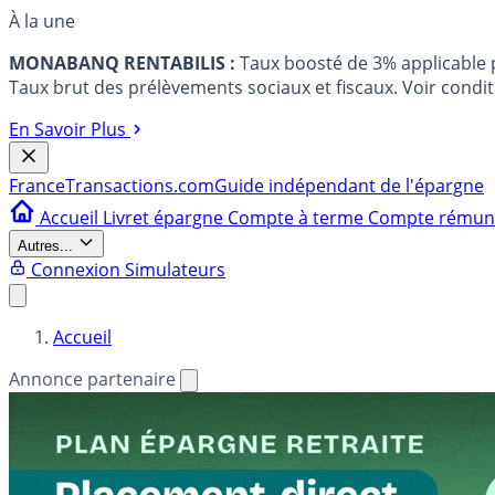
À la une
MONABANQ RENTABILIS :
Taux boosté de 3% applicable
Taux brut des prélèvements sociaux et fiscaux. Voir conditi
En Savoir Plus
France
Transactions.com
Guide indépendant de l'épargne
Accueil
Livret épargne
Compte à terme
Compte rému
Autres...
Connexion
Simulateurs
Accueil
Annonce partenaire