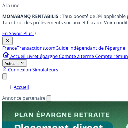
À la une
MONABANQ RENTABILIS :
Taux boosté de 3% applicable
Taux brut des prélèvements sociaux et fiscaux. Voir conditi
En Savoir Plus
France
Transactions.com
Guide indépendant de l'épargne
Accueil
Livret épargne
Compte à terme
Compte rému
Autres...
Connexion
Simulateurs
Accueil
Annonce partenaire