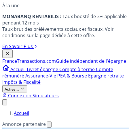
À la une
MONABANQ RENTABILIS :
Taux boosté de 3% applicable
pendant 12 mois
Taux brut des prélèvements sociaux et fiscaux. Voir
conditions sur la page dédiée à cette offre.
En Savoir Plus
France
Transactions.com
Guide indépendant de l'épargne
Accueil
Livret épargne
Compte à terme
Compte
rémunéré
Assurance-Vie
PEA & Bourse
Epargne retraite
Impôts & Fiscalité
Autres...
Connexion
Simulateurs
Accueil
Annonce partenaire