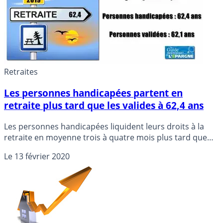
Retraites
Les personnes handicapées partent en
retraite plus tard que les valides à 62,4 ans
Les personnes handicapées liquident leurs droits à la
retraite en moyenne trois à quatre mois plus tard que
les valides, car elles ont plus souvent des parcours
Le
13 février 2020
hachés et peuvent donc moins souvent bénéficier d’un
départ anticipé pour carrière longue, selon une étude
publiée jeudi.