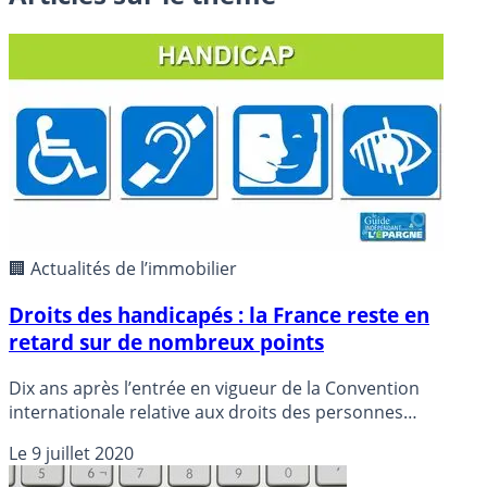
🏢 Actualités de l’immobilier
Droits des handicapés : la France reste en
retard sur de nombreux points
Dix ans après l’entrée en vigueur de la Convention
internationale relative aux droits des personnes
handicapées (CIDPH), le bilan est contrasté en France et
Le
9 juillet 2020
plusieurs mesures sont urgentes pour garantir
notamment l’accessibilité ou la scolarisation des enfants,