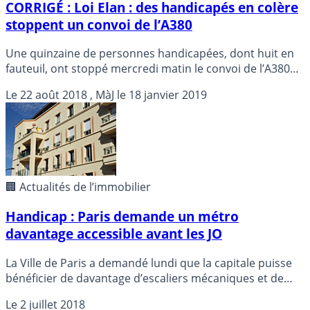
CORRIGÉ : Loi Elan : des handicapés en colère
stoppent un convoi de l’A380
Une quinzaine de personnes handicapées, dont huit en
fauteuil, ont stoppé mercredi matin le convoi de l’A380
dans le Gers pour protester contre le projet de loi Elan,
Le
22 août 2018
, MàJ le
18 janvier 2019
a-t-on appris auprès de la gendarmerie et des
organisateurs.
🏢 Actualités de l’immobilier
Handicap : Paris demande un métro
davantage accessible avant les JO
La Ville de Paris a demandé lundi que la capitale puisse
bénéficier de davantage d’escaliers mécaniques et de
stations de métro accessibles aux handicapés avant les
Le
2 juillet 2018
jeux Olympiques et paralympiques de 2024, comme