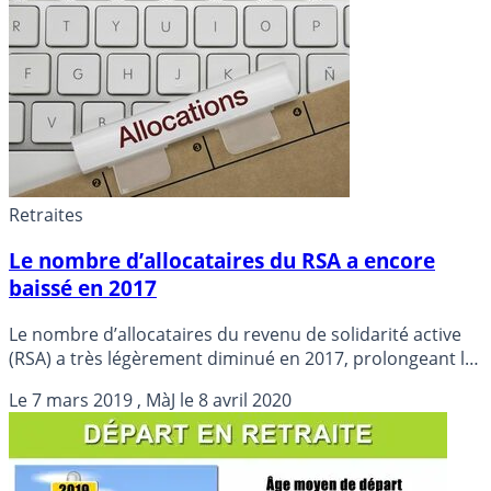
selon le Défenseur des droits.
Retraites
Le nombre d’allocataires du RSA a encore
baissé en 2017
Le nombre d’allocataires du revenu de solidarité active
(RSA) a très légèrement diminué en 2017, prolongeant la
baisse amorcée en 2016, en lien avec la décrue du
Le
7 mars 2019
, MàJ le
8 avril 2020
chômage, selon une étude de la Drees publiée jeudi.