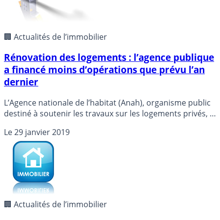
🏢 Actualités de l’immobilier
Rénovation des logements : l’agence publique
a financé moins d’opérations que prévu l’an
dernier
L’Agence nationale de l’habitat (Anah), organisme public
destiné à soutenir les travaux sur les logements privés, a
financé près de 95.000 opérations l’an dernier, en grande
Le
29 janvier 2019
majorité énergétiques, un chiffre en hausse mais
inférieur à ses objectifs.
🏢 Actualités de l’immobilier