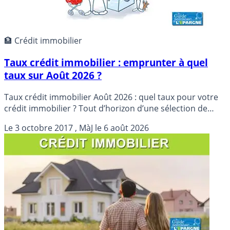
🏦 Crédit immobilier
Taux crédit immobilier : emprunter à quel
taux sur Août 2026 ?
Taux crédit immobilier Août 2026 : quel taux pour votre
crédit immobilier ? Tout d’horizon d’une sélection de
courtiers en crédits immobiliers et de banques en ligne
Le
3 octobre 2017
, MàJ le
6 août 2026
affichant les taux proposés, selon les durées d’emprunt.
Les taux de crédits immobiliers reviennent sur leur plus
bas historique de 2016. Devez-vous en profiter ?