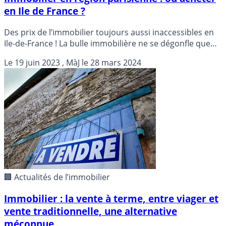
en Ile de France ?
Des prix de l’immobilier toujours aussi inaccessibles en
Ile-de-France ! La bulle immobilière ne se dégonfle que
très lentement, la baisse des prix reste faible et lente. Où
Le
19 juin 2023
, MàJ le
28 mars 2024
acheter en Ile-de-France ?
🏢 Actualités de l’immobilier
Immobilier : la vente à terme, entre viager et
vente traditionnelle, une alternative
méconnue