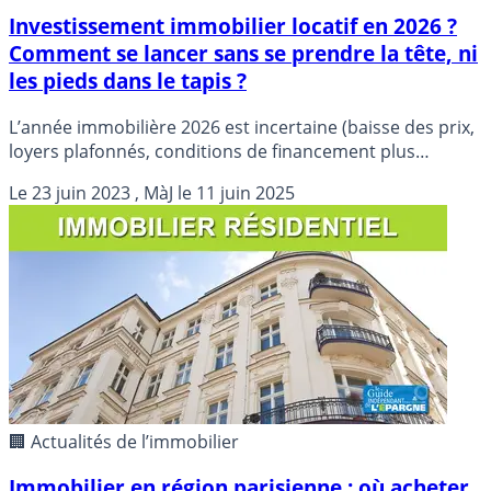
Investissement immobilier locatif en 2026 ?
Comment se lancer sans se prendre la tête, ni
les pieds dans le tapis ?
L’année immobilière 2026 est incertaine (baisse des prix,
loyers plafonnés, conditions de financement plus
difficiles), c’est pourquoi il est désormais important de se
Le
23 juin 2023
, MàJ le
11 juin 2025
faire assister pour la réalisation de son projet
immobilier.
🏢 Actualités de l’immobilier
Immobilier en région parisienne : où acheter