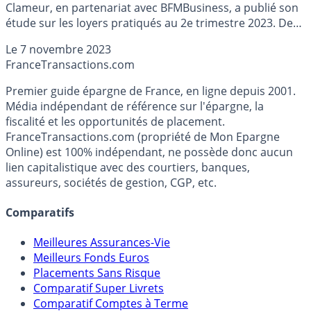
Clameur, en partenariat avec BFMBusiness, a publié son
étude sur les loyers pratiqués au 2e trimestre 2023. De
fortes hausses notamment pour les logements
Le
7 novembre 2023
étudiants, studios et T1.
France
Transactions.com
Premier guide épargne de France, en ligne depuis 2001.
Média indépendant de référence sur l'épargne, la
fiscalité et les opportunités de placement.
FranceTransactions.com (propriété de Mon Epargne
Online) est 100% indépendant, ne possède donc aucun
lien capitalistique avec des courtiers, banques,
assureurs, sociétés de gestion, CGP, etc.
Comparatifs
Meilleures Assurances-Vie
Meilleurs Fonds Euros
Placements Sans Risque
Comparatif Super Livrets
Comparatif Comptes à Terme