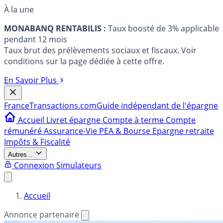
À la une
MONABANQ RENTABILIS :
Taux boosté de 3% applicable
pendant 12 mois
Taux brut des prélèvements sociaux et fiscaux. Voir
conditions sur la page dédiée à cette offre.
En Savoir Plus
France
Transactions.com
Guide indépendant de l'épargne
Accueil
Livret épargne
Compte à terme
Compte
rémunéré
Assurance-Vie
PEA & Bourse
Epargne retraite
Impôts & Fiscalité
Autres...
Connexion
Simulateurs
Accueil
Annonce partenaire