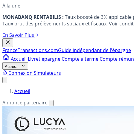
À la une
MONABANQ RENTABILIS :
Taux boosté de 3% applicable
Taux brut des prélèvements sociaux et fiscaux. Voir conditi
En Savoir Plus
France
Transactions.com
Guide indépendant de l'épargne
Accueil
Livret épargne
Compte à terme
Compte rému
Autres...
Connexion
Simulateurs
Accueil
Annonce partenaire