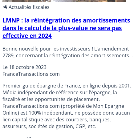
🛂 Actualités fiscales
LMNP : la réintégration des amortissements
dans le calcul de la plus-value ne sera pas
effective en 2024
Bonne nouvelle pour les investisseurs ! L’amendement
2789, concernant la réintégration des amortissements
effectués dans le calcul de la plus-value des biens loués
Le
18 octobre 2023
en meublés, n’a pas été retenu dans le texte final de la loi
France
Transactions.com
de finances 2024.
Premier guide épargne de France, en ligne depuis 2001.
Média indépendant de référence sur l'épargne, la
fiscalité et les opportunités de placement.
FranceTransactions.com (propriété de Mon Epargne
Online) est 100% indépendant, ne possède donc aucun
lien capitalistique avec des courtiers, banques,
assureurs, sociétés de gestion, CGP, etc.