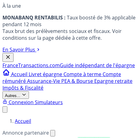
À la une
MONABANQ RENTABILIS :
Taux boosté de 3% applicable
pendant 12 mois
Taux brut des prélèvements sociaux et fiscaux. Voir
conditions sur la page dédiée à cette offre.
En Savoir Plus
France
Transactions.com
Guide indépendant de l'épargne
Accueil
Livret épargne
Compte à terme
Compte
rémunéré
Assurance-Vie
PEA & Bourse
Epargne retraite
Impôts & Fiscalité
Autres...
Connexion
Simulateurs
Accueil
Annonce partenaire