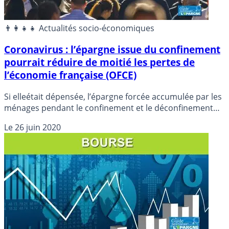
👨‍👩‍👧‍👧 Actualités socio-économiques
Coronavirus : l’épargne issue du confinement
pourrait réduire de moitié les pertes de
l’économie française (OFCE)
Si elleétait dépensée, l’épargne forcée accumulée par les
ménages pendant le confinement et le déconfinement
pourrait réduire de moitié les pertes de l’économie
Le
26 juin 2020
française provoquées par le coronavirus, estime l’OFCE
dans une étude publiée vendredi.