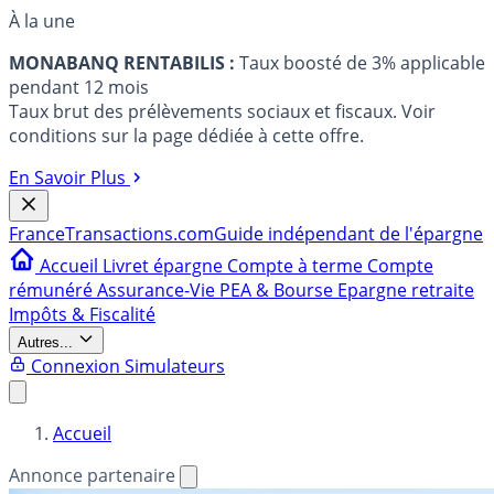
À la une
MONABANQ RENTABILIS :
Taux boosté de 3% applicable
pendant 12 mois
Taux brut des prélèvements sociaux et fiscaux. Voir
conditions sur la page dédiée à cette offre.
En Savoir Plus
France
Transactions.com
Guide indépendant de l'épargne
Accueil
Livret épargne
Compte à terme
Compte
rémunéré
Assurance-Vie
PEA & Bourse
Epargne retraite
Impôts & Fiscalité
Autres...
Connexion
Simulateurs
Accueil
Annonce partenaire