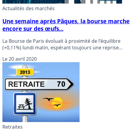
Actualités des marchés
Une semaine après Pâques, la bourse marche
encore sur des œufs...
La Bourse de Paris évoluait à proximité de l’équilibre
(+0,11%) lundi matin, espérant toujours une reprise
progressive de l’économie, alors que le pic de la
Le
20 avril 2020
pandémie de coronavirus semble avoir été atteint dans
plusieurs pays, et analysant les premiers résultats
d’entreprises.
Retraites