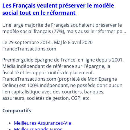
Les Français veulent préserver le modèle
social tout en le réformant
Une large majorité de Français souhaitent préserver le
modèle social français (77%), mais aussi le réformer pour
le rendre moins coûteux (69%), selon un sondage Ifop
Le
29 septembre 2014
, MàJ le
8 avril 2020
pour Ernst § Young et Acteurs publics, publié lundi.
France
Transactions.com
Premier guide épargne de France, en ligne depuis 2001.
Média indépendant de référence sur l'épargne, la
fiscalité et les opportunités de placement.
FranceTransactions.com (propriété de Mon Epargne
Online) est 100% indépendant, ne possède donc aucun
lien capitalistique avec des courtiers, banques,
assureurs, sociétés de gestion, CGP, etc.
Comparatifs
Meilleures Assurances-Vie
Meilleurs Fonds Euros