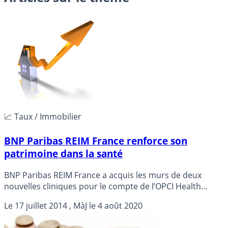
📈 Taux / Immobilier
BNP Paribas REIM France renforce son
patrimoine dans la santé
BNP Paribas REIM France a acquis les murs de deux
nouvelles cliniques pour le compte de l’OPCI Health
Property Fund 1 (HPF1), renforçant son patrimoine dans
Le
17 juillet 2014
, MàJ le
4 août 2020
le secteur de la santé, selon un communiqué publié
jeudi.