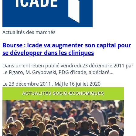
Actualités des marchés
Bourse : Icade va augmenter son capital pour
se développer dans les cliniques
Dans un entretien publié vendredi 23 décembre 2011 par
Le Figaro, M. Grybowski, PDG d’Icade, a déclaré
l’intention du groupe d’augmenter son capital en 2012.
Le
23 décembre 2011
, MàJ le
16 juillet 2020
Détails...