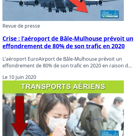
Revue de presse
Crise : l’aéroport de Bâle-Mulhouse prévoit un
effondrement de 80% de son trafic en 2020
L’aéroport EuroAirport de Bâle-Mulhouse prévoit un
effondrement de 80% de son trafic en 2020 en raison de
l’épidémie de Covid-19, après neuf années de croissance
Le
10 juin 2020
ininterrompue, a annoncé mercredi sa direction.