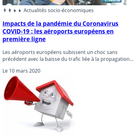
👨‍👩‍👧‍👧 Actualités socio-économiques
Impacts de la pandémie du Coronavirus
COVID-19 : les aéroports européens en
première ligne
Les aéroports européens subissent un choc sans
précédent avec la baisse du trafic liée à la propagation
du Covid-19 et l’Italie, en situation de confinement total
Le
10 mars 2020
depuis lundi, risque un effondrement de sa connectivité
aérienne, a indiqué mardi l’organisation d’aéroports ACI
Europe.