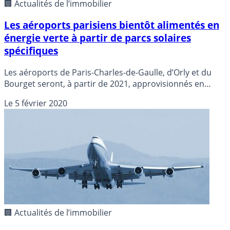
🏢 Actualités de l’immobilier
Les aéroports parisiens bientôt alimentés en
énergie verte à partir de parcs solaires
spécifiques
Les aéroports de Paris-Charles-de-Gaulle, d’Orly et du
Bourget seront, à partir de 2021, approvisionnés en
électricité directement avec de l’énergie renouvelable
Le
5 février 2020
fournie par trois parcs solaires construits
spécifiquement, ont annoncé mercredi Groupe ADP, le
constructeur et producteur Urbasolar etle fournisseur
Gazel Energie.
🏢 Actualités de l’immobilier