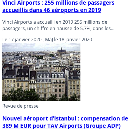
Vinci Airports : 255 millions de passagers
accueillis dans 46 aéroports en 2019
Vinci Airports a accueilli en 2019 255 millions de
passagers, un chiffre en hausse de 5,7%, dans les
aéroports qu’il gère dans douze pays, avec une forte
Le
17 janvier 2020
, MàJ le
18 janvier 2020
progression dans ceux de Lyon (+6,4%) et de Nantes
(+16,6%), a-t-il annoncé vendredi.
Revue de presse
Nouvel aéroport d’Istanbul : compensation de
389 M EUR pour TAV Airports (Groupe ADP)