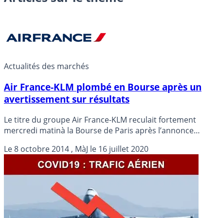
Actualités des marchés
Air France-KLM plombé en Bourse après un
avertissement sur résultats
Le titre du groupe Air France-KLM reculait fortement
mercredi matinà la Bourse de Paris après l’annonce
d’une chute de son trafic en septembre et d’un coût de la
Le
8 octobre 2014
, MàJ le
16 juillet 2020
longue grève de ses pilotes français pouvant aller jusqu’à
500 millions d’euros.