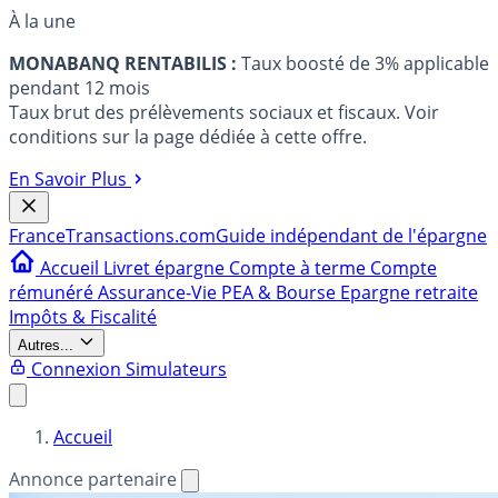
À la une
MONABANQ RENTABILIS :
Taux boosté de 3% applicable
pendant 12 mois
Taux brut des prélèvements sociaux et fiscaux. Voir
conditions sur la page dédiée à cette offre.
En Savoir Plus
France
Transactions.com
Guide indépendant de l'épargne
Accueil
Livret épargne
Compte à terme
Compte
rémunéré
Assurance-Vie
PEA & Bourse
Epargne retraite
Impôts & Fiscalité
Autres...
Connexion
Simulateurs
Accueil
Annonce partenaire