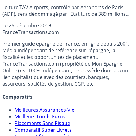
Le turc TAV Airports, contrôlé par Aéroports de Paris
(ADP), sera dédommagé par l’Etat turc de 389 millions
d’euros pour la fin depuis avril des vols commerciaux sur
Le
26 décembre 2019
l’aéroport qu’il exploitait à Istanbul, où un nouvel
France
Transactions.com
aéroport a repris ce trafic, a indiqué jeudi Groupe ADP.
Premier guide épargne de France, en ligne depuis 2001.
Média indépendant de référence sur l'épargne, la
fiscalité et les opportunités de placement.
FranceTransactions.com (propriété de Mon Epargne
Online) est 100% indépendant, ne possède donc aucun
lien capitalistique avec des courtiers, banques,
assureurs, sociétés de gestion, CGP, etc.
Comparatifs
Meilleures Assurances-Vie
Meilleurs Fonds Euros
Placements Sans Risque
Comparatif Super Livrets