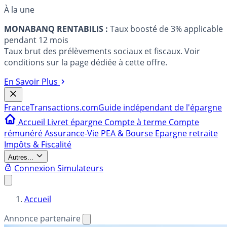
À la une
MONABANQ RENTABILIS :
Taux boosté de 3% applicable
pendant 12 mois
Taux brut des prélèvements sociaux et fiscaux. Voir
conditions sur la page dédiée à cette offre.
En Savoir Plus
France
Transactions.com
Guide indépendant de l'épargne
Accueil
Livret épargne
Compte à terme
Compte
rémunéré
Assurance-Vie
PEA & Bourse
Epargne retraite
Impôts & Fiscalité
Autres...
Connexion
Simulateurs
Accueil
Annonce partenaire