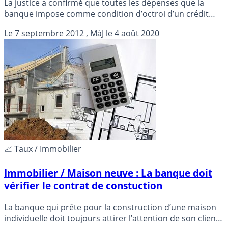
La justice a confirmé que toutes les dépenses que la
banque impose comme condition d’octroi d’un crédit
immobilier doivent être prises en compte pour la
Le
7 septembre 2012
, MàJ le
4 août 2020
détermination du taux effectif global (TEG)...
📈 Taux / Immobilier
Immobilier / Maison neuve : La banque doit
vérifier le contrat de constuction
La banque qui prête pour la construction d’une maison
individuelle doit toujours attirer l’attention de son client