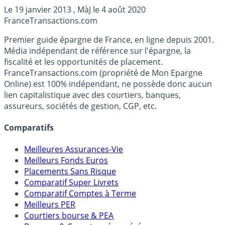
sur la nécessité d’une garantie de livraison et sur le
Le
19 janvier 2013
, MàJ le
4 août 2020
risque qu’il prend en signant un contrat sans une telle
France
Transactions.com
garantie.
Premier guide épargne de France, en ligne depuis 2001.
Média indépendant de référence sur l'épargne, la
fiscalité et les opportunités de placement.
FranceTransactions.com (propriété de Mon Epargne
Online) est 100% indépendant, ne possède donc aucun
lien capitalistique avec des courtiers, banques,
assureurs, sociétés de gestion, CGP, etc.
Comparatifs
Meilleures Assurances-Vie
Meilleurs Fonds Euros
Placements Sans Risque
Comparatif Super Livrets
Comparatif Comptes à Terme
Meilleurs PER
Courtiers bourse & PEA